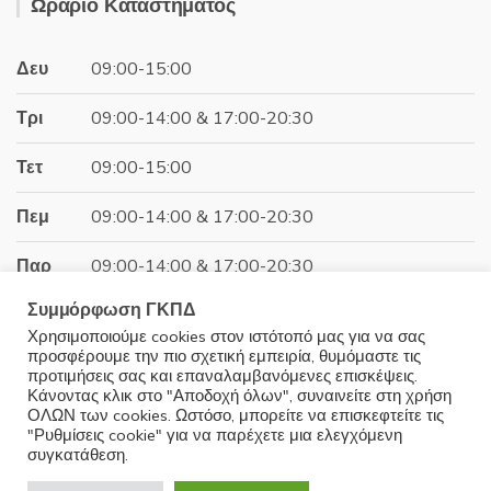
15.04€.
είναι:
Ωράριο Καταστήματος
12.80€.
Δευ
09:00-15:00
Τρι
09:00-14:00 & 17:00-20:30
Τετ
09:00-15:00
Πεμ
09:00-14:00 & 17:00-20:30
Παρ
09:00-14:00 & 17:00-20:30
Συμμόρφωση ΓΚΠΔ
Σαβ
09:00-15:00
Χρησιμοποιούμε cookies στον ιστότοπό μας για να σας
προσφέρουμε την πιο σχετική εμπειρία, θυμόμαστε τις
Κυρ
Κλειστά
προτιμήσεις σας και επαναλαμβανόμενες επισκέψεις.
Κάνοντας κλικ στο "Αποδοχή όλων", συναινείτε στη χρήση
ΟΛΩΝ των cookies. Ωστόσο, μπορείτε να επισκεφτείτε τις
"Ρυθμίσεις cookie" για να παρέχετε μια ελεγχόμενη
συγκατάθεση.
© 2025 Minoudis Home. All Rights Reserved