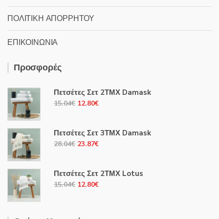
ΠΟΛΙΤΙΚΗ ΑΠΟΡΡΗΤΟΥ
ΕΠΙΚΟΙΝΩΝΙΑ
Προσφορές
Πετσέτες Σετ 2ΤΜΧ Damask
Original
Η
15.04
€
12.80
€
price
τρέχουσα
was:
τιμή
Πετσέτες Σετ 3ΤΜΧ Damask
15.04€.
είναι:
Original
Η
28.04
€
23.87
€
12.80€.
price
τρέχουσα
was:
τιμή
Πετσέτες Σετ 2ΤΜΧ Lotus
28.04€.
είναι:
Original
Η
15.04
€
12.80
€
23.87€.
price
τρέχουσα
was:
τιμή