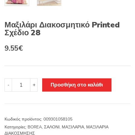
Μαξιλάρι Διακοσμητικό Printed
Σχέδιο 28
Original
Η
9.55
€
price
τρέχουσα
was:
τιμή
11.22€.
είναι:
Μαξιλάρι
Προσθήκη στο καλάθι
-
+
Διακοσμητικό
9.55€.
Printed
Σχέδιο
28
ποσότητα
Κωδικός προϊόντος:
009301058105
Κατηγορίες:
BOREA
,
ΣΑΛΟΝΙ
,
ΜΑΞΙΛΑΡΙΑ
,
ΜΑΞΙΛΑΡΙΑ
ΔΙΑΚΟΣΜΗΣΗΣ