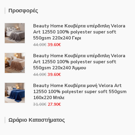
Προσφορές
Beauty Home Κουβέρτα υπέρδιπλη Velora
Art 12550 100% polyester super soft
550gsm 220x240 Γκρι
Original
Η
44.00
€
39.60
€
price
τρέχουσα
Beauty Home Κουβέρτα υπέρδιπλη Velora
was:
τιμή
Art 12550 100% polyester super soft
44.00€.
είναι:
550gsm 220x240 Άμμου
39.60€.
Original
Η
44.00
€
39.60
€
price
τρέχουσα
Beauty Home Κουβέρτα μονή Velora Art
was:
τιμή
12550 100% polyester super soft 550gsm
44.00€.
είναι:
160x220 Μπλε
39.60€.
Original
Η
31.00
€
27.90
€
price
τρέχουσα
was:
τιμή
Ωράριο Καταστήματος
31.00€.
είναι:
27.90€.