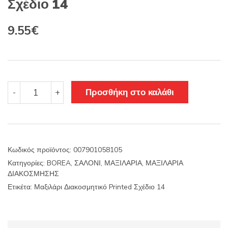
Σχέδιο 14
Original
Η
9.55
€
price
τρέχουσα
was:
τιμή
11.22€.
είναι:
Μαξιλάρι
Προσθήκη στο καλάθι
-
+
Διακοσμητικό
9.55€.
Printed
Σχέδιο
14
ποσότητα
Κωδικός προϊόντος:
007901058105
Κατηγορίες:
BOREA
,
ΣΑΛΟΝΙ
,
ΜΑΞΙΛΑΡΙΑ
,
ΜΑΞΙΛΑΡΙΑ
ΔΙΑΚΟΣΜΗΣΗΣ
Ετικέτα:
Μαξιλάρι Διακοσμητικό Printed Σχέδιο 14