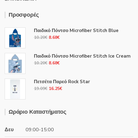
Προσφορές
Παιδικό Πόντσο Microfiber Stitch Blue
Original
Η
10.20
€
8.68
€
price
τρέχουσα
was:
τιμή
Παιδικό Πόντσο Microfiber Stitch Ice Cream
10.20€.
είναι:
Original
Η
10.20
€
8.68
€
8.68€.
price
τρέχουσα
was:
τιμή
Πετσέτα Παρεό Rock Star
10.20€.
είναι:
Original
Η
19.09
€
16.25
€
8.68€.
price
τρέχουσα
was:
τιμή
19.09€.
είναι:
Ωράριο Καταστήματος
16.25€.
Δευ
09:00-15:00