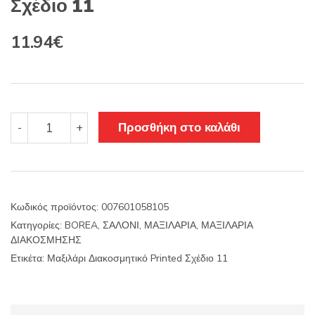
Σχέδιο 11
Original
Η
11.94
€
price
τρέχουσα
was:
τιμή
14.02€.
είναι:
Μαξιλάρι
Προσθήκη στο καλάθι
-
+
Διακοσμητικό
11.94€.
Printed
Σχέδιο
11
ποσότητα
Κωδικός προϊόντος:
007601058105
Κατηγορίες:
BOREA
,
ΣΑΛΟΝΙ
,
ΜΑΞΙΛΑΡΙΑ
,
ΜΑΞΙΛΑΡΙΑ
ΔΙΑΚΟΣΜΗΣΗΣ
Ετικέτα:
Μαξιλάρι Διακοσμητικό Printed Σχέδιο 11