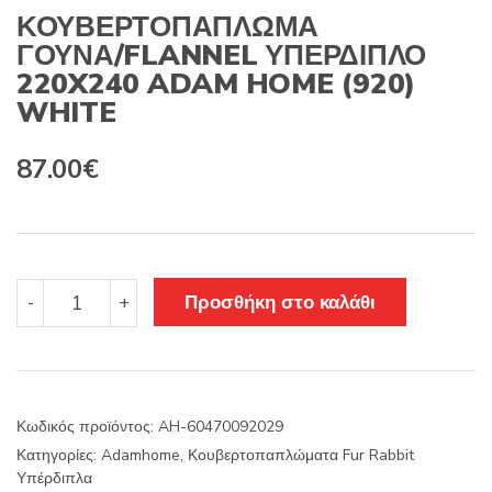
ΚΟΥΒΕΡΤΟΠΑΠΛΩΜΑ
ΓΟΥΝΑ/FLANNEL ΥΠΕΡΔΙΠΛΟ
220X240 ADAM HOME (920)
WHITE
87.00
€
ΚΟΥΒΕΡΤΟΠΑΠΛΩΜΑ
Προσθήκη στο καλάθι
-
+
ΓΟΥΝΑ/FLANNEL
ΥΠΕΡΔΙΠΛΟ
220X240
ADAM
HOME
Κωδικός προϊόντος:
AH-60470092029
(920)
Κατηγορίες:
Adamhome
,
Κουβερτοπαπλώματα Fur Rabbit
WHITE
Υπέρδιπλα
ποσότητα