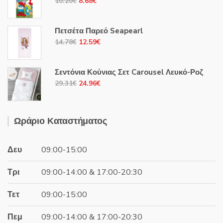
Original
Η
10.20
€
8.68
€
price
τρέχουσα
was:
τιμή
Πετσέτα Παρεό Seapearl
10.20€.
είναι:
Original
Η
14.78
€
12.59
€
8.68€.
price
τρέχουσα
was:
τιμή
Σεντόνια Κούνιας Σετ Carousel Λευκό-Ροζ
14.78€.
είναι:
Original
Η
29.31
€
24.96
€
12.59€.
price
τρέχουσα
was:
τιμή
29.31€.
είναι:
Ωράριο Καταστήματος
24.96€.
Δευ
09:00-15:00
Τρι
09:00-14:00 & 17:00-20:30
Τετ
09:00-15:00
Πεμ
09:00-14:00 & 17:00-20:30