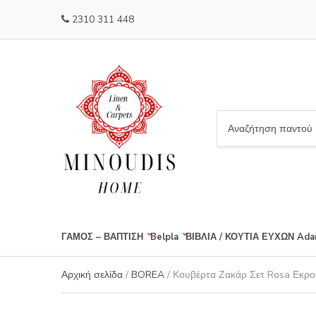
2310 311 448
C
a
t
e
g
o
r
ΓΑΜΟΣ – ΒΑΠΤΙΣΗ
Belpla
ΒΙΒΛΙΑ / ΚΟΥΤΙΑ ΕΥΧΩΝ
Ada
y
n
a
Αρχική σελίδα
/
BOREA
/ Κουβέρτα Ζακάρ Σετ Rosa Εκρ
m
e