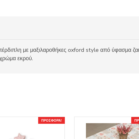
υπέρδιπλη με μαξιλαροθήκες oxford style από ύφασμα ζ
, χρώμα εκρού.
ΠΡΟΣΦΟΡΆ!
ΠΡ