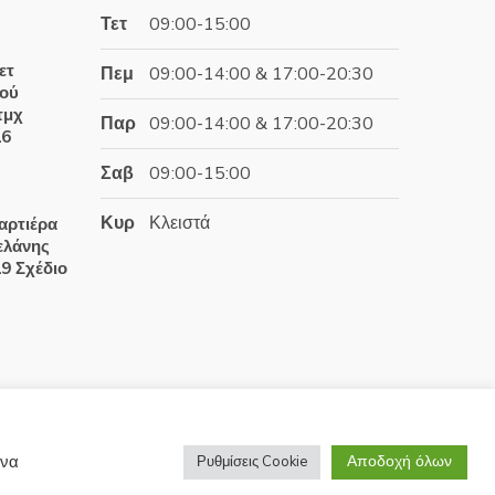
Τετ
09:00-15:00
έχουσα
ετ
Πεμ
09:00-14:00 & 17:00-20:30
ή
ιού
αι:
τμχ
Παρ
09:00-14:00 & 17:00-20:30
.60€.
16
Σαβ
09:00-15:00
έχουσα
Κυρ
Κλειστά
αρτιέρα
ή
ελάνης
αι:
19 Σχέδιο
.50€.
έχουσα
ή
αι:
.95€.
Αποδοχή όλων
 να
Ρυθμίσεις Cookie
Development by
Wrk.gr