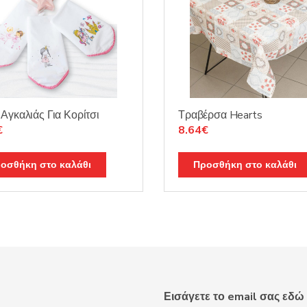
Αγκαλιάς Για Κορίτσι
Τραβέρσα Hearts
nal
Η
Original
Η
€
8.64
€
τρέχουσα
price
τρέχουσα
τιμή
was:
τιμή
οσθήκη στο καλάθι
Προσθήκη στο καλάθι
.
είναι:
10.15€.
είναι:
5.53€.
8.64€.
Εισάγετε το email σας εδώ