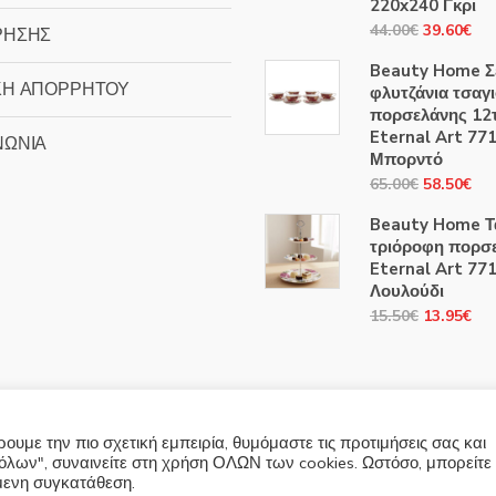
220x240 Γκρι
Original
Η
44.00
€
39.60
€
ΡΗΣΗΣ
price
τρ
Beauty Home Σ
was:
τιμ
ΚΗ ΑΠΟΡΡΗΤΟΥ
φλυτζάνια τσαγ
44.00€.
είν
πορσελάνης 12
39
Eternal Art 77
ΝΩΝΙΑ
Μπορντό
Original
Η
65.00
€
58.50
€
price
τρ
Beauty Home Τ
was:
τιμ
τριόροφη πορσ
65.00€.
είν
Eternal Art 77
58
Λουλούδι
Original
Η
15.50
€
13.95
€
price
τρ
was:
τιμ
15.50€.
είν
13
υμε την πιο σχετική εμπειρία, θυμόμαστε τις προτιμήσεις σας και
λων", συναινείτε στη χρήση ΟΛΩΝ των cookies. Ωστόσο, μπορείτε
όμενη συγκατάθεση.