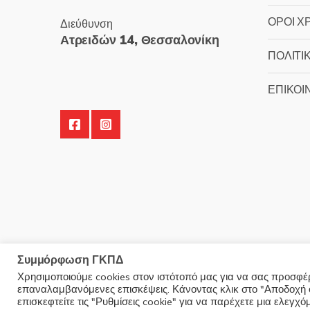
ΟΡΟΙ Χ
Διεύθυνση
Ατρειδών 14, Θεσσαλονίκη
ΠΟΛΙΤΙ
ΕΠΙΚΟΙ
Συμμόρφωση ΓΚΠΔ
Χρησιμοποιούμε cookies στον ιστότοπό μας για να σας προσφέρο
επαναλαμβανόμενες επισκέψεις. Κάνοντας κλικ στο "Αποδοχή ό
© 2025 Minoudis Home. All Rights Reserved
επισκεφτείτε τις "Ρυθμίσεις cookie" για να παρέχετε μια ελεγχ