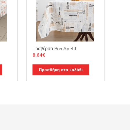
Τραβέρσα Bon Apetit
Original
Η
8.64
€
price
τρέχουσα
was:
τιμή
Προσθήκη στο καλάθι
10.15€.
είναι:
8.64€.