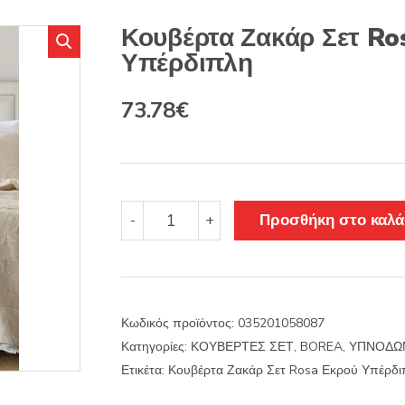
s
:
Κουβέρτα Ζακάρ Σετ Ro
Υπέρδιπλη
Original
Η
73.78
€
price
τρέχουσα
was:
τιμή
86.67€.
είναι:
Κουβέρτα
Προσθήκη στο καλά
-
+
Ζακάρ
73.78€.
Σετ
Rosa
Εκρού
Υπέρδιπλη
Κωδικός προϊόντος:
035201058087
ποσότητα
Κατηγορίες:
ΚΟΥΒΕΡΤΕΣ ΣΕΤ
,
BOREA
,
ΥΠΝΟΔΩ
Ετικέτα:
Κουβέρτα Ζακάρ Σετ Rosa Εκρού Υπέρδι