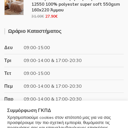
was:
τιμή
12550 100% polyester super soft 550gsm
44.00€.
είναι:
160x220 Άμμου
39.60€.
Original
Η
31.00
€
27.90
€
price
τρέχουσα
was:
τιμή
Ωράριο Καταστήματος
31.00€.
είναι:
27.90€.
Δευ
09:00-15:00
Τρι
09:00-14:00 & 17:00-20:30
Τετ
09:00-15:00
Πεμ
09:00-14:00 & 17:00-20:30
Παρ
09:00-14:00 & 17:00-20:30
Συμμόρφωση ΓΚΠΔ
Σαβ
09:00-15:00
Χρησιμοποιούμε cookies στον ιστότοπό μας για να σας
προσφέρουμε την πιο σχετική εμπειρία, θυμόμαστε τις
Κυρ
Κλειστά
προτιμήσεις σας και επαναλαμβανόμενες επισκέψεις.