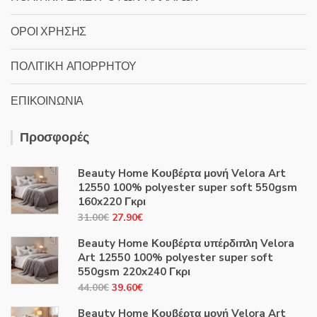
ΟΡΟΙ ΧΡΗΣΗΣ
ΠΟΛΙΤΙΚΗ ΑΠΟΡΡΗΤΟΥ
ΕΠΙΚΟΙΝΩΝΙΑ
Προσφορές
Beauty Home Κουβέρτα μονή Velora Art
12550 100% polyester super soft 550gsm
160x220 Γκρι
Original
Η
31.00
€
27.90
€
price
τρέχουσα
Beauty Home Κουβέρτα υπέρδιπλη Velora
was:
τιμή
Art 12550 100% polyester super soft
31.00€.
είναι:
550gsm 220x240 Γκρι
27.90€.
Original
Η
44.00
€
39.60
€
price
τρέχουσα
Beauty Home Κουβέρτα μονή Velora Art