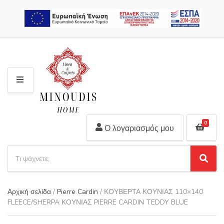
2310 311 448
M
E
N
U
0
Ο λογαριασμός μου
S
e
S
C
a
e
a
r
a
t
Αρχική σελίδα
/
Pierre Cardin
/ ΚΟΥΒΕΡΤΑ ΚΟΥΝΙΑΣ 110×140
r
c
e
FLEECE/SHERPA ΚΟΥΝΙΑΣ PIERRE CARDIN TEDDY BLUE
c
h
g
h
p
o