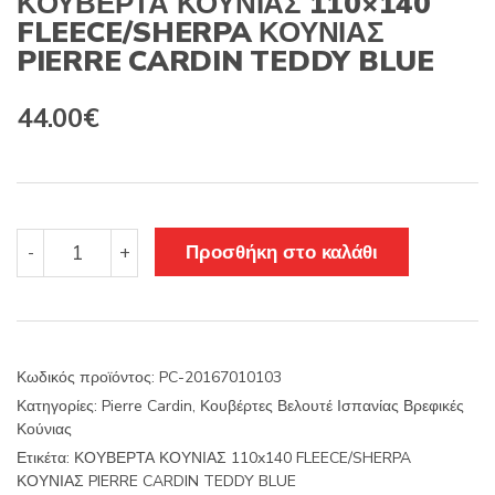
ΚΟΥΒΕΡΤΑ ΚΟΥΝΙΑΣ 110×140
FLEECE/SHERPA ΚΟΥΝΙΑΣ
PIERRE CARDIN TEDDY BLUE
44.00
€
ΚΟΥΒΕΡΤΑ
Προσθήκη στο καλάθι
-
+
ΚΟΥΝΙΑΣ
110x140
FLEECE/SHERPA
ΚΟΥΝΙΑΣ
PIERRE
Κωδικός προϊόντος:
PC-20167010103
CARDIN
Κατηγορίες:
Pierre Cardin
,
Κουβέρτες Βελουτέ Ισπανίας Βρεφικές
TEDDY
Κούνιας
BLUE
ποσότητα
Ετικέτα:
ΚΟΥΒΕΡΤΑ ΚΟΥΝΙΑΣ 110x140 FLEECE/SHERPA
ΚΟΥΝΙΑΣ PIERRE CARDIN TEDDY BLUE