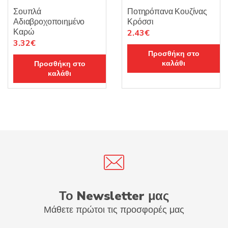
Σουπλά
Ποτηρόπανα Κουζίνας
Αδιαβροχοποιημένο
Κρόσσι
Καρώ
Original
Η
2.43
€
Original
Η
3.32
€
price
τρέχουσα
Προσθήκη στο
price
τρέχουσα
was:
τιμή
καλάθι
Προσθήκη στο
was:
τιμή
2.85€.
είναι:
καλάθι
3.90€.
είναι:
2.43€.
3.32€.
Το Newsletter μας
Μάθετε πρώτοι τις προσφορές μας