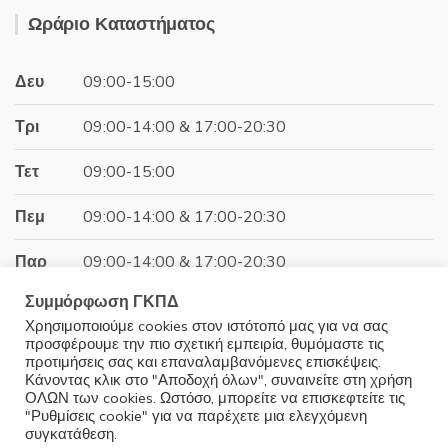
was:
τιμή
Ωράριο Καταστήματος
44.00€.
είναι:
39.60€.
Δευ
09:00-15:00
Τρι
09:00-14:00 & 17:00-20:30
Τετ
09:00-15:00
Πεμ
09:00-14:00 & 17:00-20:30
Παρ
09:00-14:00 & 17:00-20:30
Συμμόρφωση ΓΚΠΔ
Σαβ
09:00-15:00
Χρησιμοποιούμε cookies στον ιστότοπό μας για να σας
προσφέρουμε την πιο σχετική εμπειρία, θυμόμαστε τις
Κυρ
Κλειστά
προτιμήσεις σας και επαναλαμβανόμενες επισκέψεις.
Κάνοντας κλικ στο "Αποδοχή όλων", συναινείτε στη χρήση
ΟΛΩΝ των cookies. Ωστόσο, μπορείτε να επισκεφτείτε τις
"Ρυθμίσεις cookie" για να παρέχετε μια ελεγχόμενη
συγκατάθεση.