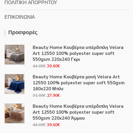
ΠΟΛΙΤΙΚΗ ΑΠΟΡΡΗΤΟΥ
ΕΠΙΚΟΙΝΩΝΙΑ
Προσφορές
Beauty Home Κουβέρτα υπέρδιπλη Velora
Art 12550 100% polyester super soft
550gsm 220x240 Γκρι
Original
Η
44.00
€
39.60
€
price
τρέχουσα
Beauty Home Κουβέρτα μονή Velora Art
was:
τιμή
12550 100% polyester super soft 550gsm
44.00€.
είναι:
160x220 Μπλε
39.60€.
Original
Η
31.00
€
27.90
€
price
τρέχουσα
Beauty Home Κουβέρτα υπέρδιπλη Velora
was:
τιμή
Art 12550 100% polyester super soft
31.00€.
είναι:
550gsm 220x240 Άμμου
27.90€.
Original
Η
44.00
€
39.60
€
price
τρέχουσα