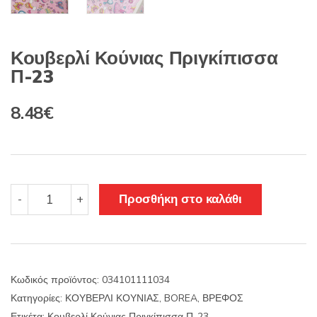
Κουβερλί Κούνιας Πριγκίπισσα
Π-23
Original
Η
8.48
€
price
τρέχουσα
was:
τιμή
14.30€.
είναι:
Κουβερλί
Προσθήκη στο καλάθι
-
+
Κούνιας
8.48€.
Πριγκίπισσα
Π-23
ποσότητα
Κωδικός προϊόντος:
034101111034
Κατηγορίες:
ΚΟΥΒΕΡΛΙ ΚΟΥΝΙΑΣ
,
BOREA
,
ΒΡΕΦΟΣ
Ετικέτα:
Κουβερλί Κούνιας Πριγκίπισσα Π-23