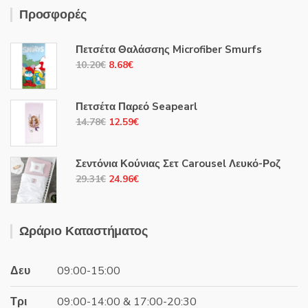
Προσφορές
Πετσέτα Θαλάσσης Microfiber Smurfs
Original
Η
10.20
€
8.68
€
price
τρέχουσα
was:
τιμή
Πετσέτα Παρεό Seapearl
10.20€.
είναι:
Original
Η
14.78
€
12.59
€
8.68€.
price
τρέχουσα
was:
τιμή
Σεντόνια Κούνιας Σετ Carousel Λευκό-Ροζ
14.78€.
είναι:
Original
Η
29.31
€
24.96
€
12.59€.
price
τρέχουσα
was:
τιμή
29.31€.
είναι:
Ωράριο Καταστήματος
24.96€.
Δευ
09:00-15:00
Τρι
09:00-14:00 & 17:00-20:30