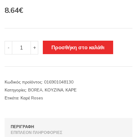
Original
Η
8.64
€
price
τρέχουσα
was:
τιμή
10.15€.
είναι:
Καρέ
Προσθήκη στο καλάθι
-
+
Roses
8.64€.
ποσότητα
Κωδικός προϊόντος:
016901048130
Κατηγορίες:
BOREA
,
ΚΟΥΖΙΝΑ
,
ΚΑΡΕ
Ετικέτα:
Καρέ Roses
ΠΕΡΙΓΡΑΦΉ
ΕΠΙΠΛΈΟΝ ΠΛΗΡΟΦΟΡΊΕΣ