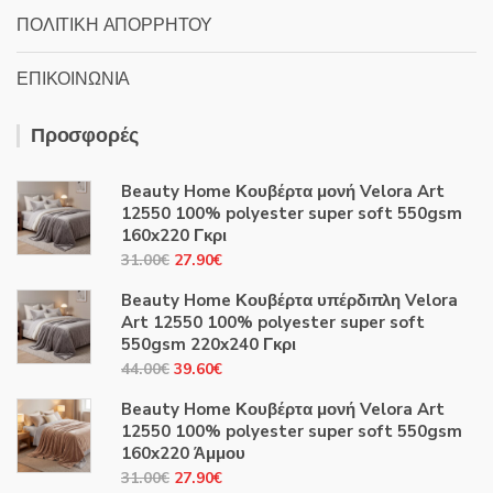
ΠΟΛΙΤΙΚΗ ΑΠΟΡΡΗΤΟΥ
ΕΠΙΚΟΙΝΩΝΙΑ
Προσφορές
Beauty Home Κουβέρτα μονή Velora Art
12550 100% polyester super soft 550gsm
160x220 Γκρι
Original
Η
31.00
€
27.90
€
price
τρέχουσα
Beauty Home Κουβέρτα υπέρδιπλη Velora
was:
τιμή
Art 12550 100% polyester super soft
31.00€.
είναι:
550gsm 220x240 Γκρι
27.90€.
Original
Η
44.00
€
39.60
€
price
τρέχουσα
Beauty Home Κουβέρτα μονή Velora Art
was:
τιμή
12550 100% polyester super soft 550gsm
44.00€.
είναι:
160x220 Άμμου
39.60€.
Original
Η
31.00
€
27.90
€