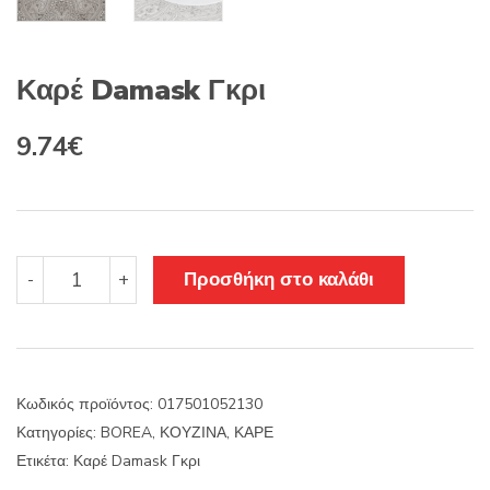
Καρέ Damask Γκρι
Original
Η
9.74
€
price
τρέχουσα
was:
τιμή
11.45€.
είναι:
Καρέ
Προσθήκη στο καλάθι
-
+
Damask
9.74€.
Γκρι
ποσότητα
Κωδικός προϊόντος:
017501052130
Κατηγορίες:
BOREA
,
ΚΟΥΖΙΝΑ
,
ΚΑΡΕ
Ετικέτα:
Καρέ Damask Γκρι