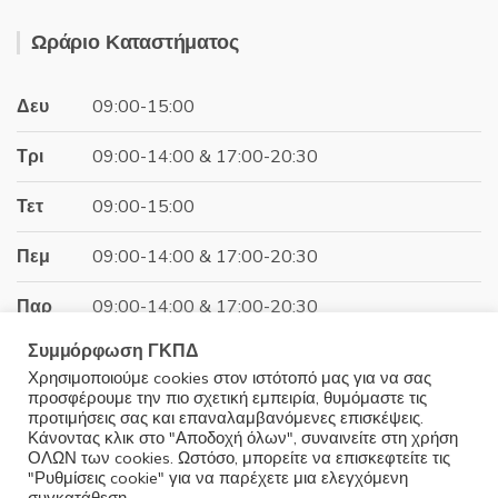
price
τρέχουσα
was:
τιμή
Ωράριο Καταστήματος
31.00€.
είναι:
27.90€.
Δευ
09:00-15:00
Τρι
09:00-14:00 & 17:00-20:30
Τετ
09:00-15:00
Πεμ
09:00-14:00 & 17:00-20:30
Παρ
09:00-14:00 & 17:00-20:30
Συμμόρφωση ΓΚΠΔ
Σαβ
09:00-15:00
Χρησιμοποιούμε cookies στον ιστότοπό μας για να σας
προσφέρουμε την πιο σχετική εμπειρία, θυμόμαστε τις
Κυρ
Κλειστά
προτιμήσεις σας και επαναλαμβανόμενες επισκέψεις.
Κάνοντας κλικ στο "Αποδοχή όλων", συναινείτε στη χρήση
ΟΛΩΝ των cookies. Ωστόσο, μπορείτε να επισκεφτείτε τις
"Ρυθμίσεις cookie" για να παρέχετε μια ελεγχόμενη