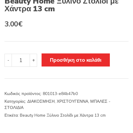
Beauty Home Ξύλινο Στολίδι με
Χάντρα 13 cm
3.00
€
Beauty
Προσθήκη στο καλάθι
-
+
Home
Ξύλινο
Στολίδι
με
Χάντρα
Κωδικός προϊόντος:
801013-e84b47b0
13
Κατηγορίες:
ΔΙΑΚΟΣΜΗΣΗ
,
ΧΡΙΣΤΟΥΓΕΝΝΑ
,
ΜΠΑΛΕΣ -
cm
ΣΤΟΛΙΔΙΑ
ποσότητα
Ετικέτα:
Beauty Home Ξύλινο Στολίδι με Χάντρα 13 cm