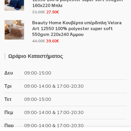
44.00€.
είναι:
160x220 Μπλε
39.60€.
Original
Η
31.00
€
27.90
€
price
τρέχουσα
Beauty Home Κουβέρτα υπέρδιπλη Velora
was:
τιμή
Art 12550 100% polyester super soft
31.00€.
είναι:
550gsm 220x240 Άμμου
27.90€.
Original
Η
44.00
€
39.60
€
price
τρέχουσα
was:
τιμή
Ωράριο Καταστήματος
44.00€.
είναι:
39.60€.
Δευ
09:00-15:00
Τρι
09:00-14:00 & 17:00-20:30
Τετ
09:00-15:00
Πεμ
09:00-14:00 & 17:00-20:30
Παρ
09:00-14:00 & 17:00-20:30