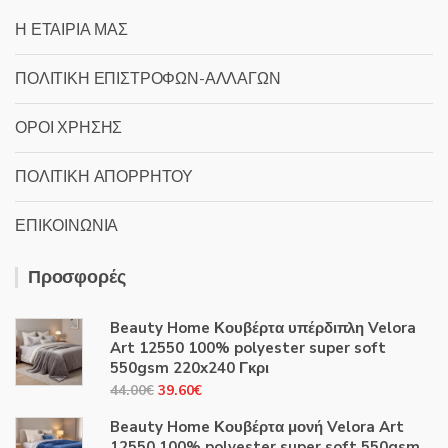
Η ΕΤΑΙΡΙΑ ΜΑΣ
ΠΟΛΙΤΙΚΗ ΕΠΙΣΤΡΟΦΩΝ-ΑΛΛΑΓΩΝ
ΟΡΟΙ ΧΡΗΣΗΣ
ΠΟΛΙΤΙΚΗ ΑΠΟΡΡΗΤΟΥ
ΕΠΙΚΟΙΝΩΝΙΑ
Προσφορές
Beauty Home Κουβέρτα υπέρδιπλη Velora
Art 12550 100% polyester super soft
550gsm 220x240 Γκρι
Original
Η
44.00
€
39.60
€
price
τρέχουσα
Beauty Home Κουβέρτα μονή Velora Art
was:
τιμή
12550 100% polyester super soft 550gsm