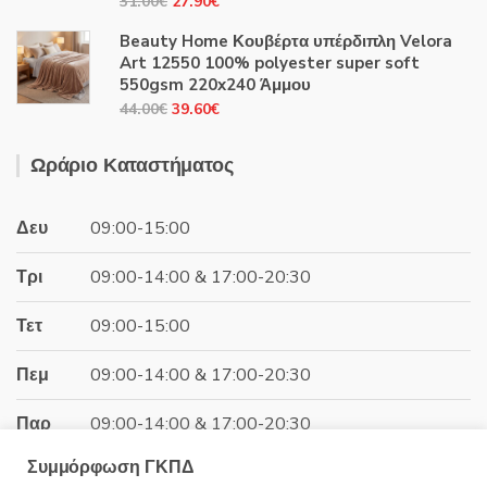
Original
Η
31.00
€
27.90
€
price
τρέχουσα
Beauty Home Κουβέρτα υπέρδιπλη Velora
was:
τιμή
Art 12550 100% polyester super soft
31.00€.
είναι:
550gsm 220x240 Άμμου
27.90€.
Original
Η
44.00
€
39.60
€
price
τρέχουσα
was:
τιμή
Ωράριο Καταστήματος
44.00€.
είναι:
39.60€.
Δευ
09:00-15:00
Τρι
09:00-14:00 & 17:00-20:30
Τετ
09:00-15:00
Πεμ
09:00-14:00 & 17:00-20:30
Παρ
09:00-14:00 & 17:00-20:30
Συμμόρφωση ΓΚΠΔ
Σαβ
09:00-15:00