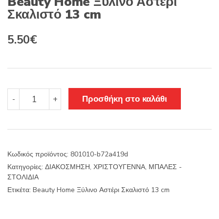
Beauty Home Ξύλινο Αστέρι
Σκαλιστό 13 cm
5.50
€
Beauty
Προσθήκη στο καλάθι
-
+
Home
Ξύλινο
Αστέρι
Σκαλιστό
13
Κωδικός προϊόντος:
801010-b72a419d
cm
Κατηγορίες:
ΔΙΑΚΟΣΜΗΣΗ
,
ΧΡΙΣΤΟΥΓΕΝΝΑ
,
ΜΠΑΛΕΣ -
ποσότητα
ΣΤΟΛΙΔΙΑ
Ετικέτα:
Beauty Home Ξύλινο Αστέρι Σκαλιστό 13 cm