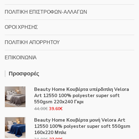
ΠΟΛΙΤΙΚΗ ΕΠΙΣΤΡΟΦΩΝ-ΑΛΛΑΓΩΝ
ΟΡΟΙ ΧΡΗΣΗΣ
ΠΟΛΙΤΙΚΗ ΑΠΟΡΡΗΤΟΥ
ΕΠΙΚΟΙΝΩΝΙΑ
Προσφορές
Beauty Home Κουβέρτα υπέρδιπλη Velora
Art 12550 100% polyester super soft
550gsm 220x240 Γκρι
Original
Η
44.00
€
39.60
€
price
τρέχουσα
Beauty Home Κουβέρτα μονή Velora Art
was:
τιμή
12550 100% polyester super soft 550gsm
44.00€.
είναι:
160x220 Μπλε
39.60€.