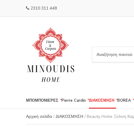
2310 311 448
C
a
t
e
g
o
r
ΜΠΟΜΠΟΝΙΕΡΕΣ
Pierre Cardin
ΔΙΑΚΟΣΜΗΣΗ
BOREA
y
n
a
Αρχική σελίδα
/
ΔΙΑΚΟΣΜΗΣΗ
/ Beauty Home Ξύλινη Κα
m
e