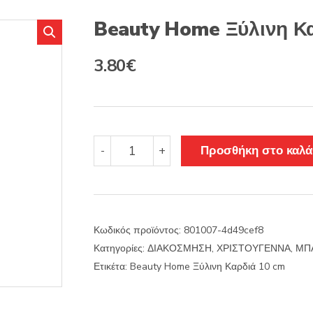
s
:
Beauty Home Ξύλινη Κ
3.80
€
Beauty
Προσθήκη στο καλά
-
+
Home
Ξύλινη
Καρδιά
10
cm
Κωδικός προϊόντος:
801007-4d49cef8
ποσότητα
Κατηγορίες:
ΔΙΑΚΟΣΜΗΣΗ
,
ΧΡΙΣΤΟΥΓΕΝΝΑ
,
ΜΠΑ
Ετικέτα:
Beauty Home Ξύλινη Καρδιά 10 cm