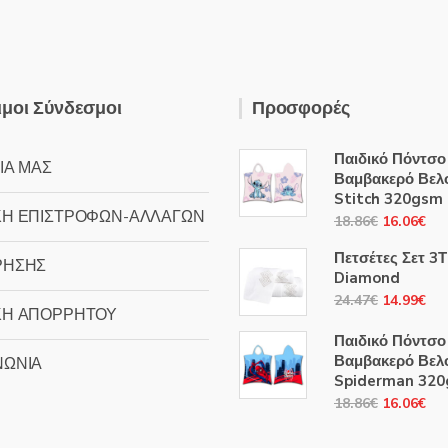
μοι Σύνδεσμοι
Προσφορές
Παιδικό Πόντσο
ΙΑ ΜΑΣ
Βαμβακερό Βελ
Stitch 320gsm
ΚΗ ΕΠΙΣΤΡΟΦΩΝ-ΑΛΛΑΓΩΝ
Original
Η
18.86
€
16.06
€
price
τρ
Πετσέτες Σετ 3
ΡΗΣΗΣ
was:
τιμ
Diamond
18.86€.
είν
Original
Η
24.47
€
14.99
€
ΚΗ ΑΠΟΡΡΗΤΟΥ
16
price
τρ
Παιδικό Πόντσο
was:
τιμ
Βαμβακερό Βελ
ΝΩΝΙΑ
24.47€.
είν
Spiderman 32
14
Original
Η
18.86
€
16.06
€
price
τρ