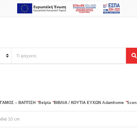
S
e
S
a
e
r
a
r
c
c
h
h
p
r
ΓΑΜΟΣ – ΒΑΠΤΙΣΗ
Belpla
ΒΙΒΛΙΑ / ΚΟΥΤΙΑ ΕΥΧΩΝ
Adamhome
Scen
o
d
u
ρδιά 10 cm
c
t