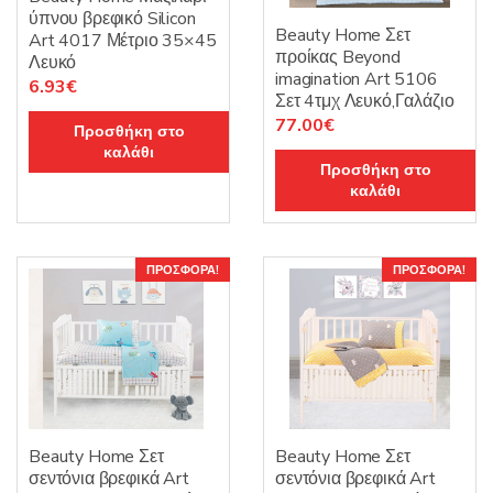
ύπνου βρεφικό Silicon
Beauty Home Σετ
Art 4017 Μέτριο 35×45
προίκας Beyond
Λευκό
imagination Art 5106
Original
Η
6.93
€
Σετ 4τμχ Λευκό,Γαλάζιο
price
τρέχουσα
Original
Η
77.00
€
Προσθήκη στο
was:
τιμή
price
τρέχουσα
καλάθι
7.70€.
είναι:
Προσθήκη στο
was:
τιμή
6.93€.
καλάθι
110.00€.
είναι:
77.00€.
ΠΡΟΣΦΟΡΆ!
ΠΡΟΣΦΟΡΆ!
Beauty Home Σετ
Beauty Home Σετ
σεντόνια βρεφικά Art
σεντόνια βρεφικά Art