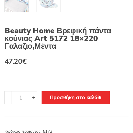
Beauty Home Βρεφική πάντα
κούνιας Art 5172 18×220
Γαλαζιο,Μέντα
Original
Η
47.20
€
price
τρέχουσα
was:
τιμή
59.00€.
είναι:
Beauty
Προσθήκη στο καλάθι
-
+
Home
47.20€.
Βρεφική
πάντα
κούνιας
Art
Κωδικός προϊόντος:
5172