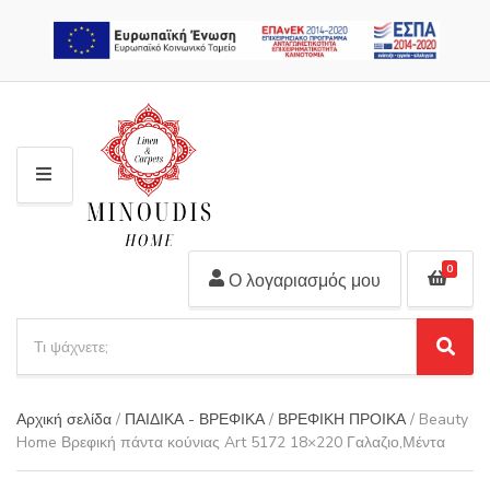
2310 311 448
M
E
N
U
0
Ο λογαριασμός μου
S
e
S
C
a
e
a
r
a
t
Αρχική σελίδα
/
ΠΑΙΔΙΚΑ - ΒΡΕΦΙΚΑ
/
ΒΡΕΦΙΚΗ ΠΡΟΙΚΑ
/ Beauty
r
c
e
Home Βρεφική πάντα κούνιας Art 5172 18×220 Γαλαζιο,Μέντα
c
h
g
h
p
o