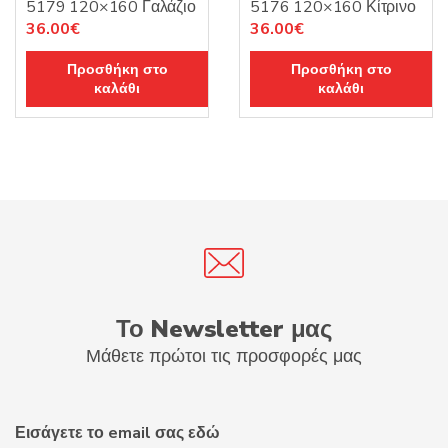
5179 120×160 Γαλάζιο
5176 120×160 Κίτρινο
Original
Η
Original
Η
36.00
€
36.00
€
price
τρέχουσα
price
τρέχουσα
Προσθήκη στο
Προσθήκη στο
was:
τιμή
was:
τιμή
καλάθι
καλάθι
45.00€.
είναι:
45.00€.
είναι:
36.00€.
36.00€.
Το Newsletter μας
Μάθετε πρώτοι τις προσφορές μας
Εισάγετε το email σας εδώ