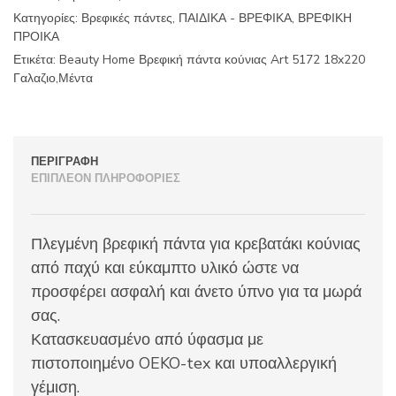
5172
Κατηγορίες:
Βρεφικές πάντες
,
ΠΑΙΔΙΚΑ - ΒΡΕΦΙΚΑ
,
ΒΡΕΦΙΚΗ
18x220
ΠΡΟΙΚΑ
Γαλαζιο,Μέντα
ποσότητα
Ετικέτα:
Beauty Home Βρεφική πάντα κούνιας Art 5172 18x220
Γαλαζιο,Μέντα
ΠΕΡΙΓΡΑΦΉ
ΕΠΙΠΛΈΟΝ ΠΛΗΡΟΦΟΡΊΕΣ
Πλεγμένη βρεφική πάντα για κρεβατάκι κούνιας
από παχύ και εύκαμπτο υλικό ώστε να
προσφέρει ασφαλή και άνετο ύπνο για τα μωρά
σας.
Κατασκευασμένο από ύφασμα με
πιστοποιημένο OEKO-tex και υποαλλεργική
γέμιση.