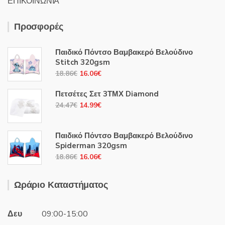
ΕΠΙΚΟΙΝΩΝΙΑ
Προσφορές
Παιδικό Πόντσο Βαμβακερό Βελούδινο
Stitch 320gsm
Original
Η
18.86
€
16.06
€
price
τρέχουσα
Πετσέτες Σετ 3ΤΜΧ Diamond
was:
τιμή
Original
Η
24.47
€
14.99
€
18.86€.
είναι:
price
τρέχουσα
16.06€.
was:
τιμή
Παιδικό Πόντσο Βαμβακερό Βελούδινο
24.47€.
είναι:
Spiderman 320gsm
14.99€.
Original
Η
18.86
€
16.06
€
price
τρέχουσα
was:
τιμή
Ωράριο Καταστήματος
18.86€.
είναι:
16.06€.
Δευ
09:00-15:00