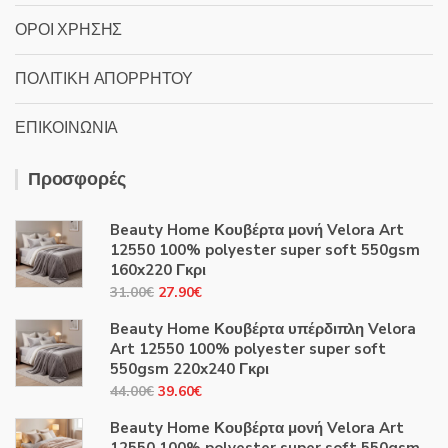
ΟΡΟΙ ΧΡΗΣΗΣ
ΠΟΛΙΤΙΚΗ ΑΠΟΡΡΗΤΟΥ
ΕΠΙΚΟΙΝΩΝΙΑ
Προσφορές
Beauty Home Κουβέρτα μονή Velora Art
12550 100% polyester super soft 550gsm
160x220 Γκρι
Original
Η
31.00
€
27.90
€
price
τρέχουσα
Beauty Home Κουβέρτα υπέρδιπλη Velora
was:
τιμή
Art 12550 100% polyester super soft
31.00€.
είναι:
550gsm 220x240 Γκρι
27.90€.
Original
Η
44.00
€
39.60
€
price
τρέχουσα
Beauty Home Κουβέρτα μονή Velora Art
was:
τιμή