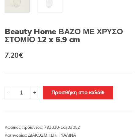
Beauty Home ΒΑΖΟ ΜΕ ΧΡΥΣΟ
ΣΤΟΜΙΟ 12 x 6.9 cm
7.20
€
Beauty
Προσθήκη στο καλάθι
-
+
Home
ΒΑΖΟ
ΜΕ
ΧΡΥΣΟ
ΣΤΟΜΙΟ
Κωδικός προϊόντος:
793830-1ca3a052
12
Κατηγορίες:
ΔΙΑΚΟΣΜΗΣΗ
,
ΓΥΑΛΙΝΑ
x