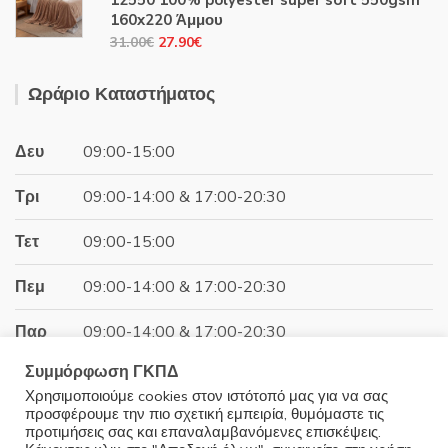
12550 100% polyester super soft 550gsm
44.00€.
είναι:
160x220 Άμμου
39.60€.
Original
Η
31.00
€
27.90
€
price
τρέχουσα
was:
τιμή
Ωράριο Καταστήματος
31.00€.
είναι:
27.90€.
Δευ
09:00-15:00
Τρι
09:00-14:00 & 17:00-20:30
Τετ
09:00-15:00
Πεμ
09:00-14:00 & 17:00-20:30
Παρ
09:00-14:00 & 17:00-20:30
Συμμόρφωση ΓΚΠΔ
Σαβ
09:00-15:00
Χρησιμοποιούμε cookies στον ιστότοπό μας για να σας
προσφέρουμε την πιο σχετική εμπειρία, θυμόμαστε τις
Κυρ
Κλειστά
προτιμήσεις σας και επαναλαμβανόμενες επισκέψεις.