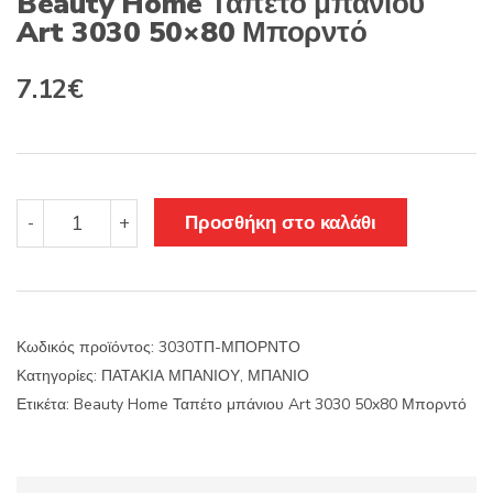
Beauty Home Ταπέτο μπάνιου
Art 3030 50×80 Μπορντό
Original
Η
7.12
€
price
τρέχουσα
was:
τιμή
8.90€.
είναι:
Beauty
Προσθήκη στο καλάθι
-
+
Home
7.12€.
Ταπέτο
μπάνιου
Art
3030
Κωδικός προϊόντος:
3030ΤΠ-ΜΠΟΡΝΤΟ
50x80
Κατηγορίες:
ΠΑΤΑΚΙΑ ΜΠΑΝΙΟΥ
,
ΜΠΑΝΙΟ
Μπορντό
ποσότητα
Ετικέτα:
Beauty Home Ταπέτο μπάνιου Art 3030 50x80 Μπορντό