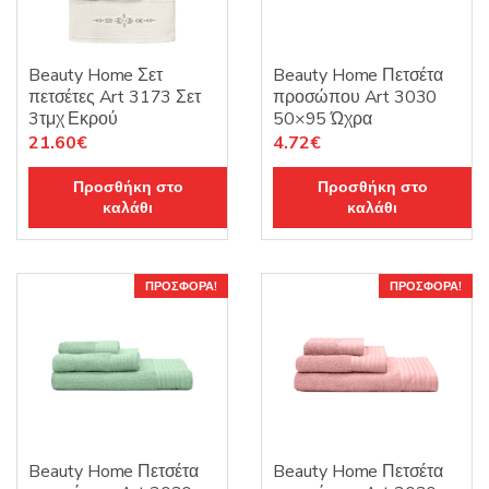
Beauty Home Σετ
Beauty Home Πετσέτα
πετσέτες Art 3173 Σετ
προσώπου Art 3030
3τμχ Εκρού
50×95 Ώχρα
Original
Η
Original
Η
21.60
€
4.72
€
price
τρέχουσα
price
τρέχουσα
Προσθήκη στο
Προσθήκη στο
was:
τιμή
was:
τιμή
καλάθι
καλάθι
27.00€.
είναι:
5.90€.
είναι:
21.60€.
4.72€.
ΠΡΟΣΦΟΡΆ!
ΠΡΟΣΦΟΡΆ!
Beauty Home Πετσέτα
Beauty Home Πετσέτα