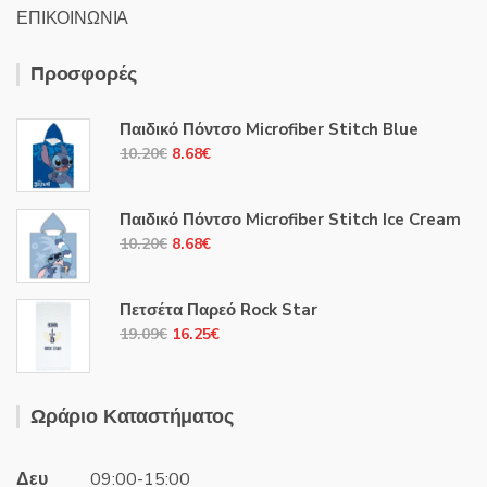
ΕΠΙΚΟΙΝΩΝΙΑ
Προσφορές
Παιδικό Πόντσο Microfiber Stitch Blue
Original
Η
10.20
€
8.68
€
price
τρέχουσα
was:
τιμή
Παιδικό Πόντσο Microfiber Stitch Ice Cream
10.20€.
είναι:
Original
Η
10.20
€
8.68
€
8.68€.
price
τρέχουσα
was:
τιμή
Πετσέτα Παρεό Rock Star
10.20€.
είναι:
Original
Η
19.09
€
16.25
€
8.68€.
price
τρέχουσα
was:
τιμή
19.09€.
είναι:
Ωράριο Καταστήματος
16.25€.
Δευ
09:00-15:00