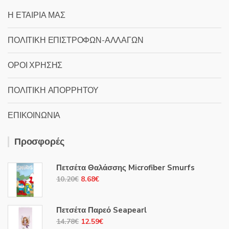
Η ΕΤΑΙΡΙΑ ΜΑΣ
ΠΟΛΙΤΙΚΗ ΕΠΙΣΤΡΟΦΩΝ-ΑΛΛΑΓΩΝ
ΟΡΟΙ ΧΡΗΣΗΣ
ΠΟΛΙΤΙΚΗ ΑΠΟΡΡΗΤΟΥ
ΕΠΙΚΟΙΝΩΝΙΑ
Προσφορές
Πετσέτα Θαλάσσης Microfiber Smurfs
Original
Η
10.20
€
8.68
€
price
τρέχουσα
was:
τιμή
Πετσέτα Παρεό Seapearl
10.20€.
είναι:
Original
Η
14.78
€
12.59
€
8.68€.