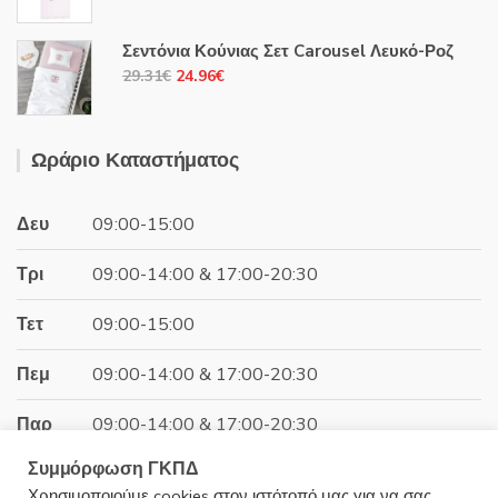
price
τρέχουσα
was:
τιμή
Σεντόνια Κούνιας Σετ Carousel Λευκό-Ροζ
14.78€.
είναι:
Original
Η
29.31
€
24.96
€
12.59€.
price
τρέχουσα
was:
τιμή
29.31€.
είναι:
Ωράριο Καταστήματος
24.96€.
Δευ
09:00-15:00
Τρι
09:00-14:00 & 17:00-20:30
Τετ
09:00-15:00
Πεμ
09:00-14:00 & 17:00-20:30
Παρ
09:00-14:00 & 17:00-20:30
Συμμόρφωση ΓΚΠΔ
Σαβ
09:00-15:00
Χρησιμοποιούμε cookies στον ιστότοπό μας για να σας