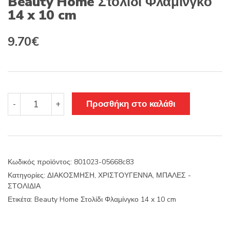
Beauty Home Στολίδι Φλαμίνγκο
14 x 10 cm
9.70
€
Beauty
Προσθήκη στο καλάθι
-
+
Home
Στολίδι
Φλαμίνγκο
14
x
Κωδικός προϊόντος:
801023-05668c83
10
Κατηγορίες:
ΔΙΑΚΟΣΜΗΣΗ
,
ΧΡΙΣΤΟΥΓΕΝΝΑ
,
ΜΠΑΛΕΣ -
cm
ΣΤΟΛΙΔΙΑ
ποσότητα
Ετικέτα:
Beauty Home Στολίδι Φλαμίνγκο 14 x 10 cm