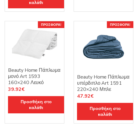
καλάθι
39.00€.
είναι:
31.20€.
ΠΡΟΣΦΟΡΆ!
ΠΡΟΣΦΟΡΆ!
Beauty Home Πάπλωμα
μονό Art 1593
Beauty Home Πάπλωμα
160×240 Λευκό
υπέρδιπλο Art 1591
Original
Η
39.92
€
220×240 Μπλε
Original
Η
47.92
€
price
τρέχουσα
Προσθήκη στο
price
τρέχουσα
was:
τιμή
καλάθι
Προσθήκη στο
was:
τιμή
49.90€.
είναι:
καλάθι
59.90€.
είναι:
39.92€.
47.92€.