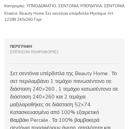
Art
Κατηγορίες:
ΥΠΝΟΔΩΜΑΤΙΟ
,
ΣΕΝΤΟΝΙΑ ΥΠΕΡΔΙΠΛΑ
,
ΣΕΝΤΟΝΙΑ
12188
240x260
Ετικέτα:
Beauty Home Σετ σεντόνια υπέρδιπλα Mystique Art
Γκρι
12188 240x260 Γκρι
ποσότητα
ΠΕΡΙΓΡΑΦΉ
ΕΠΙΠΛΈΟΝ ΠΛΗΡΟΦΟΡΊΕΣ
Σετ σεντόνια υπέρδιπλα της Beauty Home . Το
σετ περιλαμβάνει 1 τεμάχιο πανωσέντονο σε
διάσταση 240×260 , 1 τεμάχιο κατωσέντονο σε
διάσταση 240×260 και 2 τεμάχια
μαξιλαροθήκες σε διάσταση 52×74.
Κατασκευασμένο από 100% εξαιρετικό
Βαμβάκι Percale . Τα 100% βαμβακερά
σεντόνια προσφέρουν άνεση, απαλότητα και