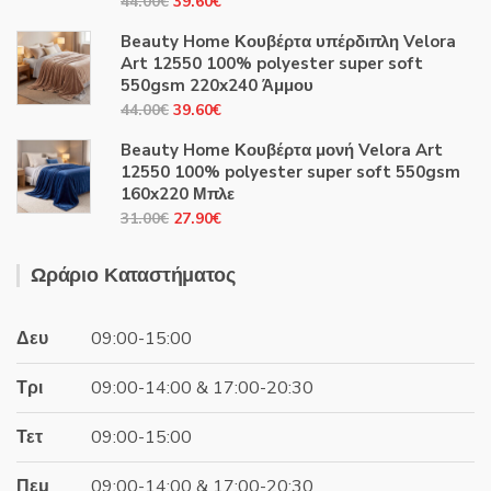
Original
Η
44.00
€
39.60
€
price
τρέχουσα
Beauty Home Κουβέρτα υπέρδιπλη Velora
was:
τιμή
Art 12550 100% polyester super soft
44.00€.
είναι:
550gsm 220x240 Άμμου
39.60€.
Original
Η
44.00
€
39.60
€
price
τρέχουσα
Beauty Home Κουβέρτα μονή Velora Art
was:
τιμή
12550 100% polyester super soft 550gsm
44.00€.
είναι:
160x220 Μπλε
39.60€.
Original
Η
31.00
€
27.90
€
price
τρέχουσα
was:
τιμή
Ωράριο Καταστήματος
31.00€.
είναι:
27.90€.
Δευ
09:00-15:00
Τρι
09:00-14:00 & 17:00-20:30
Τετ
09:00-15:00
Πεμ
09:00-14:00 & 17:00-20:30