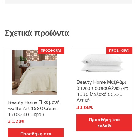
Σχετικά προϊόντα
ΠΡΟΣΦΟΡΆ!
ΠΡΟΣΦΟΡΆ!
Beauty Home Μαξιλάρι
ύπνου πουπουλένιο Art
4030 Μαλακό 50×70
Λευκό
Beauty Home Πικέ μονή
Original
Η
31.68
€
waffle Art 1990 Cream
price
τρέχουσα
170×240 Εκρού
Προσθήκη στο
Original
Η
31.20
€
was:
τιμή
καλάθι
price
τρέχουσα
35.20€.
είναι:
Προσθήκη στο
was:
τιμή
31.68€.