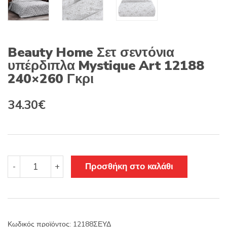
Beauty Home Σετ σεντόνια
υπέρδιπλα Mystique Art 12188
240×260 Γκρι
Original
Η
34.30
€
price
τρέχουσα
was:
τιμή
49.00€.
είναι:
Beauty
Προσθήκη στο καλάθι
-
+
Home
34.30€.
Σετ
σεντόνια
υπέρδιπλα
Mystique
Κωδικός προϊόντος:
12188ΣΕΥΔ