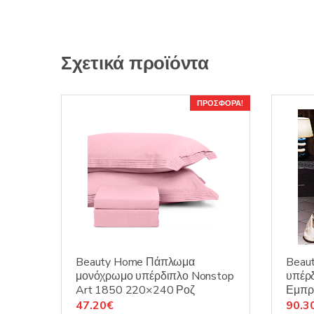
Σχετικά προϊόντα
ΠΡΟΣΦΟΡΆ!
Beauty Home Πάπλωμα
Beau
μονόχρωμο υπέρδιπλο Nonstop
υπέρ
Art 1850 220×240 Ροζ
Εμπρ
Original
Η
Origi
47.20
€
90.3