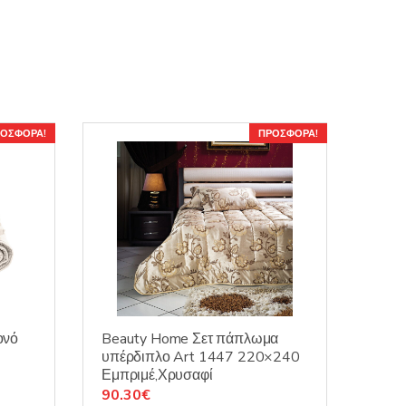
ΟΣΦΟΡΆ!
ΠΡΟΣΦΟΡΆ!
ονό
Beauty Home Σετ πάπλωμα
ύ
υπέρδιπλο Art 1447 220×240
Εμπριμέ,Χρυσαφί
Original
Η
90.30
€