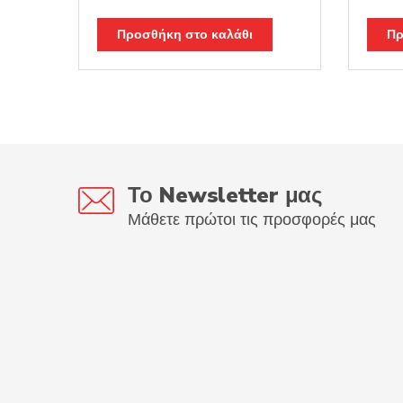
price
τρέχουσα
price
was:
τιμή
was:
Προσθήκη στο καλάθι
Πρ
59.00€.
είναι:
129.
47.20€.
Το Newsletter μας
Μάθετε πρώτοι τις προσφορές μας