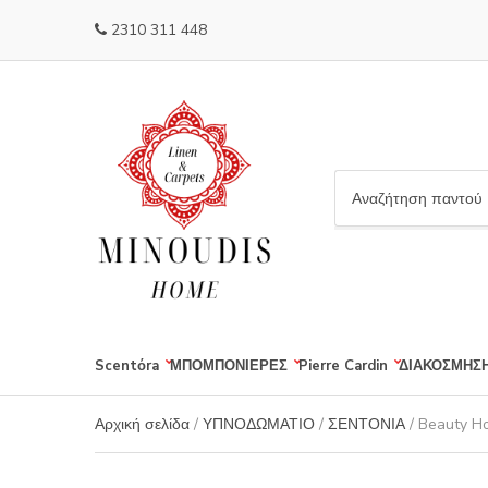
2310 311 448
C
a
t
e
g
o
r
Scentόra
ΜΠΟΜΠΟΝΙΕΡΕΣ
Pierre Cardin
ΔΙΑΚΟΣΜΗΣ
y
n
a
Αρχική σελίδα
/
ΥΠΝΟΔΩΜΑΤΙΟ
/
ΣΕΝΤΟΝΙΑ
/ Beauty H
m
e