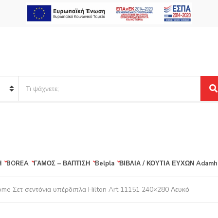
S
e
S
a
e
r
a
r
c
c
h
h
p
r
Η
BOREA
ΓΑΜΟΣ – ΒΑΠΤΙΣΗ
Belpla
ΒΙΒΛΙΑ / ΚΟΥΤΙΑ ΕΥΧΩΝ
Adamh
o
d
u
ome Σετ σεντόνια υπέρδιπλα Hilton Art 11151 240×280 Λευκό
c
t