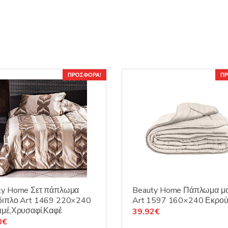
ΠΡΟΣΦΟΡΆ!
ΠΡ
ty Home Σετ πάπλωμα
Beauty Home Πάπλωμα μ
διπλο Art 1469 220×240
Art 1597 160×240 Εκρο
ιμέ,Χρυσαφί,Καφέ
Original
Η
39.92
€
nal
Η
0
€
price
τρέχουσα