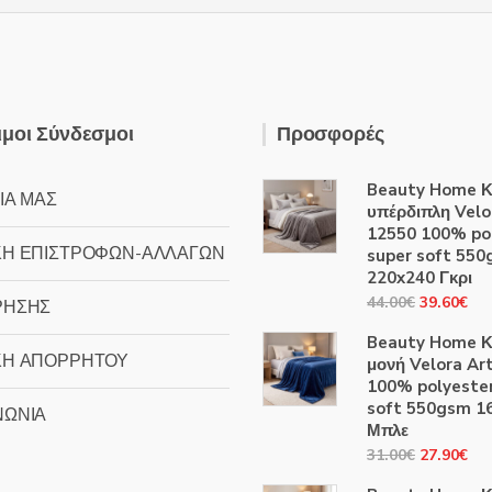
μοι Σύνδεσμοι
Προσφορές
Beauty Home Κ
ΙΑ ΜΑΣ
υπέρδιπλη Velo
12550 100% po
ΚΗ ΕΠΙΣΤΡΟΦΩΝ-ΑΛΛΑΓΩΝ
super soft 55
220x240 Γκρι
Original
Η
44.00
€
39.60
€
ΡΗΣΗΣ
price
τρ
Beauty Home Κ
was:
τιμ
ΚΗ ΑΠΟΡΡΗΤΟΥ
μονή Velora Ar
44.00€.
είν
100% polyester
39
soft 550gsm 1
ΝΩΝΙΑ
Μπλε
Original
Η
31.00
€
27.90
€
price
τρ