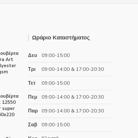
Ωράριο Καταστήματος
ουβέρτα
Δευ
09:00-15:00
ra Art
lyester
Τρι
09:00-14:00 & 17:00-20:30
0gsm
Τετ
09:00-15:00
έχουσα
ουβέρτα
Πεμ
09:00-14:00 & 17:00-20:30
ή
t 12550
αι:
 super
Παρ
09:00-14:00 & 17:00-20:30
.60€.
60x220
Σαβ
09:00-15:00
έχουσα