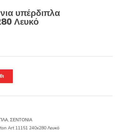
νια υπέρδιπλα
280 Λευκό
θι
ΠΛΑ
,
ΣΕΝΤΟΝΙΑ
lton Art 11151 240x280 Λευκό