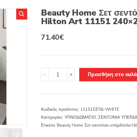
s
:
Beauty Home Σετ σεντό
Hilton Art 11151 240×
Original
Η
71.40
€
price
τρέχουσα
was:
τιμή
119.00€.
είναι:
Beauty
Προσθήκη στο καλά
-
+
Home
71.40€.
Σετ
σεντόνια
υπέρδιπλα
Hilton
Κωδικός προϊόντος:
11151ΣΕΥΔ-WHITE
Art
Κατηγορίες:
ΥΠΝΟΔΩΜΑΤΙΟ
,
ΣΕΝΤΟΝΙΑ ΥΠΕΡΔΙ
11151
240x280
Ετικέτα:
Beauty Home Σετ σεντόνια υπέρδιπλα Hi
Λευκό