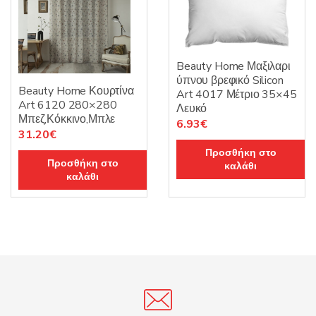
Beauty Home Μαξιλαρι
ύπνου βρεφικό Silicon
Beauty Home Κουρτίνα
Art 4017 Μέτριο 35×45
Art 6120 280×280
Λευκό
Μπεζ,Κόκκινο,Μπλε
Original
Η
6.93
€
Original
Η
31.20
€
price
τρέχουσα
price
τρέχουσα
Προσθήκη στο
was:
τιμή
Προσθήκη στο
καλάθι
was:
τιμή
7.70€.
είναι:
καλάθι
39.00€.
είναι:
6.93€.
31.20€.