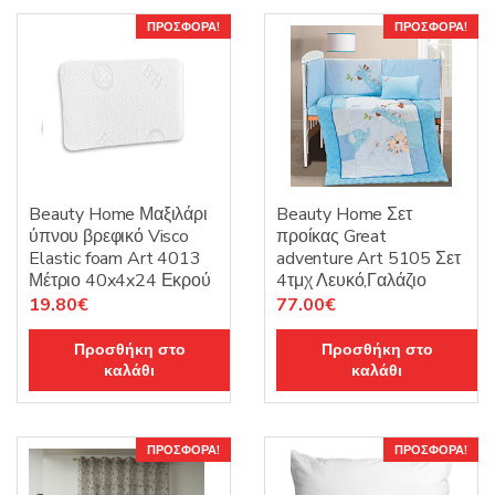
ΠΡΟΣΦΟΡΆ!
ΠΡΟΣΦΟΡΆ!
Beauty Home Μαξιλάρι
Beauty Home Σετ
ύπνου βρεφικό Visco
προίκας Great
Elastic foam Art 4013
adventure Art 5105 Σετ
Μέτριο 40x4x24 Εκρού
4τμχ Λευκό,Γαλάζιο
Original
Η
Original
Η
19.80
€
77.00
€
price
τρέχουσα
price
τρέχουσα
Προσθήκη στο
Προσθήκη στο
was:
τιμή
was:
τιμή
καλάθι
καλάθι
22.00€.
είναι:
110.00€.
είναι:
19.80€.
77.00€.
ΠΡΟΣΦΟΡΆ!
ΠΡΟΣΦΟΡΆ!