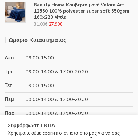
price
τρέχουσα
Beauty Home Κουβέρτα μονή Velora Art
was:
τιμή
12550 100% polyester super soft 550gsm
44.00€.
είναι:
160x220 Μπλε
39.60€.
Original
Η
31.00
€
27.90
€
price
τρέχουσα
was:
τιμή
Ωράριο Καταστήματος
31.00€.
είναι:
27.90€.
Δευ
09:00-15:00
Τρι
09:00-14:00 & 17:00-20:30
Τετ
09:00-15:00
Πεμ
09:00-14:00 & 17:00-20:30
Παρ
09:00-14:00 & 17:00-20:30
Συμμόρφωση ΓΚΠΔ
Σαβ
09:00-15:00
Χρησιμοποιούμε cookies στον ιστότοπό μας για να σας