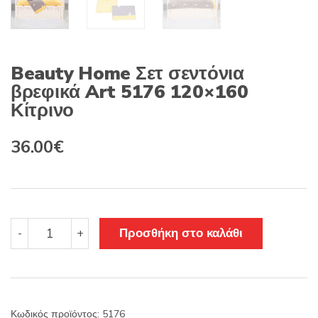
Beauty Home Σετ σεντόνια
βρεφικά Art 5176 120×160
Κίτρινο
Original
Η
36.00
€
price
τρέχουσα
was:
τιμή
45.00€.
είναι:
Beauty
Προσθήκη στο καλάθι
-
+
Home
36.00€.
Σετ
σεντόνια
βρεφικά
Art
Κωδικός προϊόντος:
5176