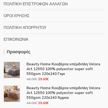
ΠΟΛΙΤΙΚΗ ΕΠΙΣΤΡΟΦΩΝ-ΑΛΛΑΓΩΝ
ΟΡΟΙ ΧΡΗΣΗΣ
ΠΟΛΙΤΙΚΗ ΑΠΟΡΡΗΤΟΥ
ΕΠΙΚΟΙΝΩΝΙΑ
Προσφορές
Beauty Home Κουβέρτα υπέρδιπλη Velora
Art 12550 100% polyester super soft
550gsm 220x240 Γκρι
Original
Η
44.00
€
39.60
€
price
τρέχουσα
Beauty Home Κουβέρτα υπέρδιπλη Velora
was:
τιμή
Art 12550 100% polyester super soft
44.00€.
είναι:
550gsm 220x240 Άμμου
39.60€.
Original
Η
44.00
€
39.60
€