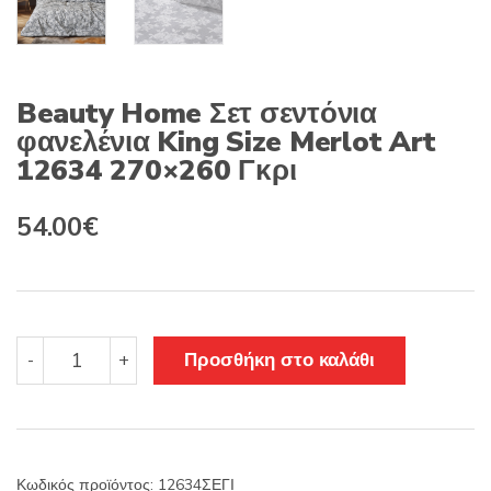
Beauty Home Σετ σεντόνια
φανελένια King Size Merlot Art
12634 270×260 Γκρι
Original
Η
54.00
€
price
τρέχουσα
was:
τιμή
67.50€.
είναι:
Beauty
Προσθήκη στο καλάθι
-
+
Home
54.00€.
Σετ
σεντόνια
φανελένια
King
Κωδικός προϊόντος:
12634ΣΕΓΙ