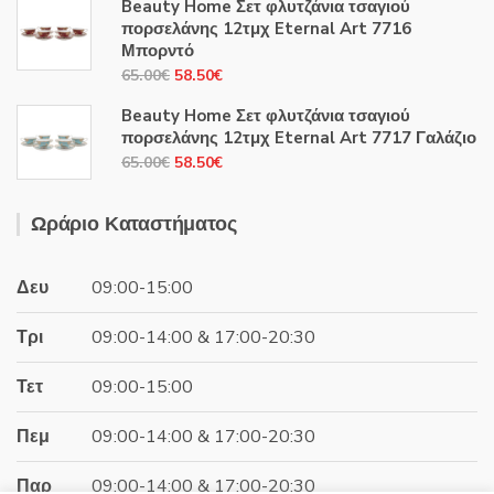
Beauty Home Σετ φλυτζάνια τσαγιού
was:
τιμή
πορσελάνης 12τμχ Eternal Art 7716
44.00€.
είναι:
Μπορντό
39.60€.
Original
Η
65.00
€
58.50
€
price
τρέχουσα
Beauty Home Σετ φλυτζάνια τσαγιού
was:
τιμή
πορσελάνης 12τμχ Eternal Art 7717 Γαλάζιο
65.00€.
είναι:
Original
Η
65.00
€
58.50
€
58.50€.
price
τρέχουσα
was:
τιμή
Ωράριο Καταστήματος
65.00€.
είναι:
58.50€.
Δευ
09:00-15:00
Τρι
09:00-14:00 & 17:00-20:30
Τετ
09:00-15:00
Πεμ
09:00-14:00 & 17:00-20:30
Παρ
09:00-14:00 & 17:00-20:30