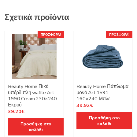
Σχετικά προϊόντα
ΠΡΟΣΦΟΡΆ!
ΠΡΟΣΦΟΡΆ!
Beauty Home Πικέ
Beauty Home Πάπλωμα
υπέρδιπλη waffle Art
μονό Art 1591
1990 Cream 230×240
160×240 Μπλε
Εκρού
Original
Η
39.92
€
Original
Η
39.20
€
price
τρέχουσα
Προσθήκη στο
price
τρέχουσα
was:
τιμή
καλάθι
Προσθήκη στο
was:
τιμή
49.90€.
είναι:
καλάθι
49.00€.
είναι:
39.92€.