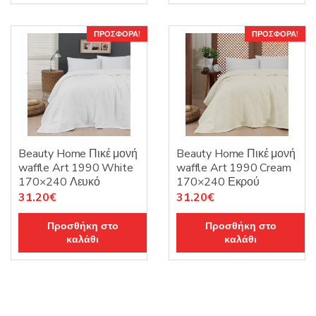
39.20€.
ΠΡΟΣΦΟΡΆ!
ΠΡΟΣΦΟΡΆ!
Beauty Home Πικέ μονή
Beauty Home Πικέ μονή
waffle Art 1990 White
waffle Art 1990 Cream
170×240 Λευκό
170×240 Εκρού
Original
Η
Original
Η
31.20
€
31.20
€
price
τρέχουσα
price
τρέχουσα
Προσθήκη στο
Προσθήκη στο
was:
τιμή
was:
τιμή
καλάθι
καλάθι
39.00€.
είναι:
39.00€.
είναι:
31.20€.
31.20€.