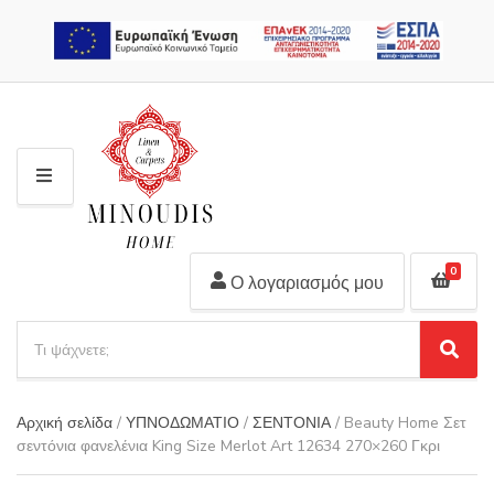
2310 311 448
M
E
N
U
0
Ο λογαριασμός μου
S
e
S
C
a
e
a
r
a
t
Αρχική σελίδα
/
ΥΠΝΟΔΩΜΑΤΙΟ
/
ΣΕΝΤΟΝΙΑ
/ Beauty Home Σετ
r
c
e
σεντόνια φανελένια King Size Merlot Art 12634 270×260 Γκρι
c
h
g
h
p
o