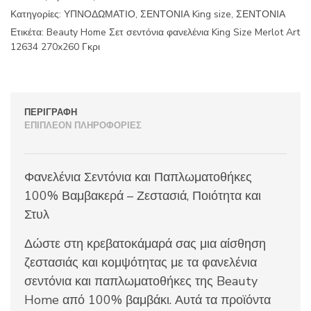
Size
Κατηγορίες:
ΥΠΝΟΔΩΜΑΤΙΟ
,
ΣΕΝΤΟΝΙΑ King size
,
ΣΕΝΤΟΝΙΑ
Merlot
Art
Ετικέτα:
Beauty Home Σετ σεντόνια φανελένια King Size Merlot Art
12634
12634 270x260 Γκρι
270x260
Γκρι
ποσότητα
ΠΕΡΙΓΡΑΦΉ
ΕΠΙΠΛΈΟΝ ΠΛΗΡΟΦΟΡΊΕΣ
Φανελένια Σεντόνια και Παπλωματοθήκες
100% Βαμβακερά – Ζεστασιά, Ποιότητα και
Στυλ
Δώστε στη κρεβατοκάμαρά σας μια αίσθηση
ζεστασιάς και κομψότητας με τα φανελένια
σεντόνια και παπλωματοθήκες της Beauty
Home από 100% βαμβάκι. Αυτά τα προϊόντα