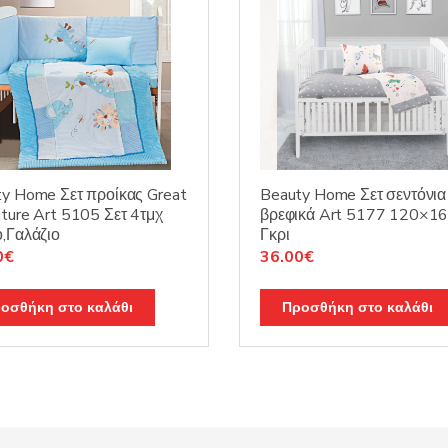
y Home Σετ προίκας Great
Beauty Home Σετ σεντόνια
ture Art 5105 Σετ 4τμχ
βρεφικά Art 5177 120×1
,Γαλάζιο
Γκρι
nal
Η
Original
Η
0
€
36.00
€
τρέχουσα
price
τρέχουσα
τιμή
was:
τιμή
οσθήκη στο καλάθι
Προσθήκη στο καλάθι
00€.
είναι:
45.00€.
είναι:
77.00€.
36.00€.