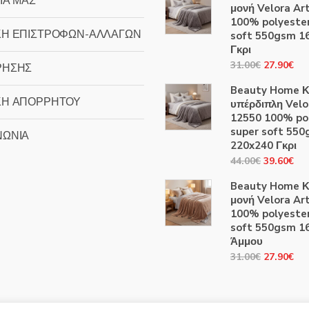
ΙΑ ΜΑΣ
μονή Velora Ar
100% polyester
ΚΗ ΕΠΙΣΤΡΟΦΩΝ-ΑΛΛΑΓΩΝ
soft 550gsm 1
Γκρι
Original
Η
31.00
€
27.90
€
ΡΗΣΗΣ
price
τρ
Beauty Home Κ
was:
τιμ
ΚΗ ΑΠΟΡΡΗΤΟΥ
υπέρδιπλη Velo
31.00€.
είν
12550 100% po
27
super soft 55
ΝΩΝΙΑ
220x240 Γκρι
Original
Η
44.00
€
39.60
€
price
τρ
Beauty Home Κ
was:
τιμ
μονή Velora Ar
44.00€.
είν
100% polyester
39
soft 550gsm 1
Άμμου
Original
Η
31.00
€
27.90
€
price
τρ
was:
τιμ
31.00€.
είν