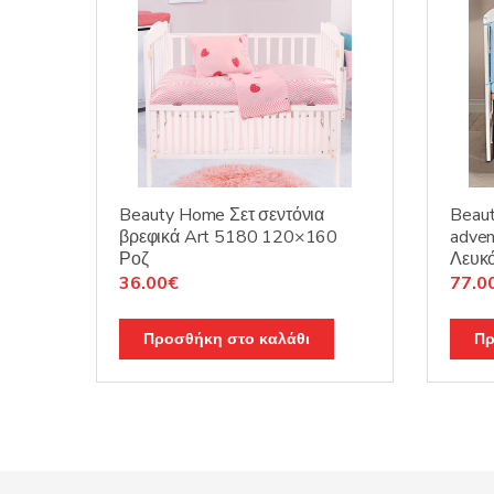
Beauty Home Σετ σεντόνια
Beaut
βρεφικά Art 5180 120×160
adven
Ροζ
Λευκό
Original
Η
Origi
36.00
€
77.0
price
τρέχουσα
price
was:
τιμή
was:
Προσθήκη στο καλάθι
Πρ
45.00€.
είναι:
110.
36.00€.