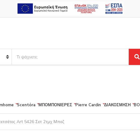
S
e
S
a
e
r
a
r
c
c
h
h
p
r
mhome
Scentόra
ΜΠΟΜΠΟΝΙΕΡΕΣ
Pierre Cardin
ΔΙΑΚΟΣΜΗΣΗ
BO
o
d
u
ετσέτες Art 5426 Σετ 2τμχ Μπεζ
c
t