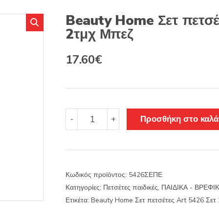
s
:
Beauty Home Σετ πετσέ
2τμχ Μπεζ
Original
Η
17.60
€
price
τρέχουσα
was:
τιμή
22.00€.
είναι:
Beauty
Προσθήκη στο καλά
-
+
Home
17.60€.
Σετ
πετσέτες
Art
5426
Κωδικός προϊόντος:
5426ΣΕΠΕ
Σετ
Κατηγορίες:
Πετσέτες παιδικές
,
ΠΑΙΔΙΚΑ - ΒΡΕΦΙ
2τμχ
Μπεζ
Ετικέτα:
Beauty Home Σετ πετσέτες Art 5426 Σετ
ποσότητα