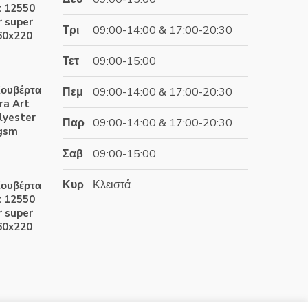
t 12550
 super
Τρι
09:00-14:00 & 17:00-20:30
60x220
Τετ
09:00-15:00
έχουσα
ουβέρτα
Πεμ
09:00-14:00 & 17:00-20:30
ή
ra Art
αι:
lyester
Παρ
09:00-14:00 & 17:00-20:30
.90€.
0gsm
Σαβ
09:00-15:00
έχουσα
Κυρ
Κλειστά
ουβέρτα
ή
t 12550
αι:
 super
.60€.
60x220
έχουσα
ή
αι: