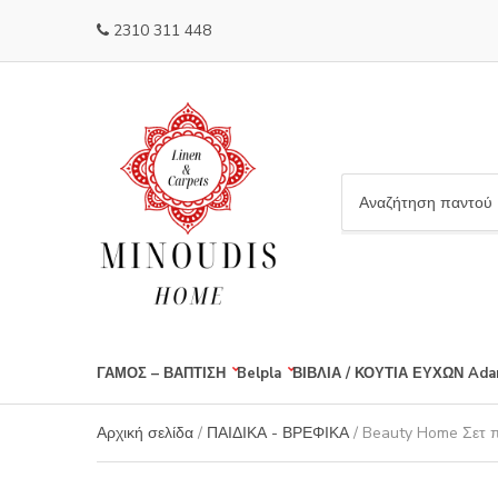
2310 311 448
C
a
t
e
g
o
r
ΓΑΜΟΣ – ΒΑΠΤΙΣΗ
Belpla
ΒΙΒΛΙΑ / ΚΟΥΤΙΑ ΕΥΧΩΝ
Ada
y
n
a
Αρχική σελίδα
/
ΠΑΙΔΙΚΑ - ΒΡΕΦΙΚΑ
/ Beauty Home Σετ π
m
e