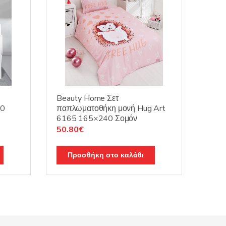
Beauty Home Σετ
60
παπλωματοθήκη μονή Hug Art
6165 165×240 Σομόν
Original
Η
50.80
€
price
τρέχουσα
was:
τιμή
Προσθήκη στο καλάθι
63.50€.
είναι:
50.80€.