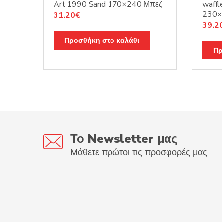
Art 1990 Sand 170×240 Μπεζ
waffl
230×
Original
Η
31.20
€
Origi
39.2
price
τρέχουσα
price
was:
τιμή
Προσθήκη στο καλάθι
was:
39.00€.
είναι:
Πρ
49.0
31.20€.
Το Newsletter μας
Μάθετε πρώτοι τις προσφορές μας