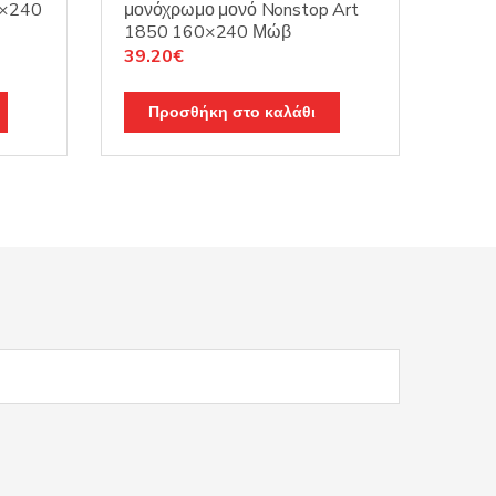
0×240
μονόχρωμο μονό Nonstop Art
1850 160×240 Μώβ
Original
Η
39.20
€
price
τρέχουσα
was:
τιμή
Προσθήκη στο καλάθι
49.00€.
είναι:
39.20€.