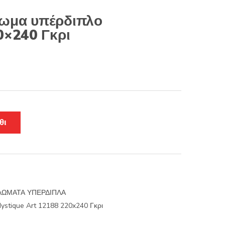
ωμα υπέρδιπλο
0×240 Γκρι
θι
ΩΜΑΤΑ ΥΠΕΡΔΙΠΛΑ
stique Art 12188 220x240 Γκρι