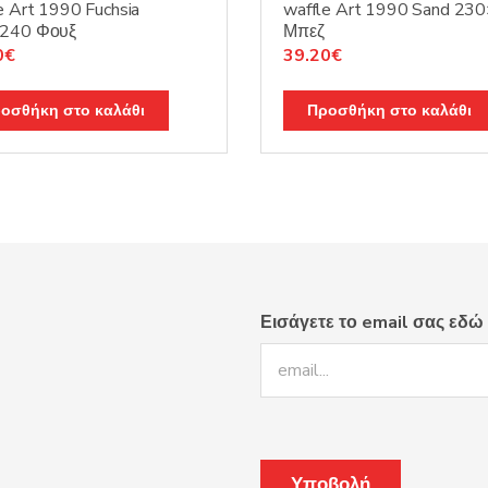
e Art 1990 Fuchsia
waffle Art 1990 Sand 23
240 Φουξ
Μπεζ
nal
Η
Original
Η
0
€
39.20
€
τρέχουσα
price
τρέχουσα
τιμή
was:
τιμή
οσθήκη στο καλάθι
Προσθήκη στο καλάθι
0€.
είναι:
49.00€.
είναι:
39.20€.
39.20€.
Εισάγετε το email σας εδώ