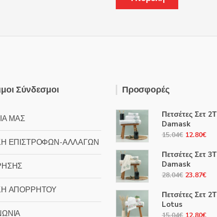
μοι Σύνδεσμοι
Προσφορές
Πετσέτες Σετ 2
ΙΑ ΜΑΣ
Damask
Original
Η
15.04
€
12.80
€
ΚΗ ΕΠΙΣΤΡΟΦΩΝ-ΑΛΛΑΓΩΝ
price
τρ
Πετσέτες Σετ 3
was:
τιμ
Damask
ΡΗΣΗΣ
15.04€.
είν
Original
Η
28.04
€
23.87
€
12
price
τρ
ΚΗ ΑΠΟΡΡΗΤΟΥ
Πετσέτες Σετ 2
was:
τιμ
Lotus
28.04€.
είν
ΝΩΝΙΑ
Original
Η
15.04
€
12.80
€