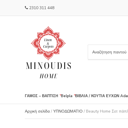
2310 311 448
C
a
t
e
g
o
r
ΓΑΜΟΣ – ΒΑΠΤΙΣΗ
Belpla
ΒΙΒΛΙΑ / ΚΟΥΤΙΑ ΕΥΧΩΝ
Ada
y
n
a
Αρχική σελίδα
/
ΥΠΝΟΔΩΜΑΤΙΟ
/ Beauty Home Σετ πάπλ
m
e