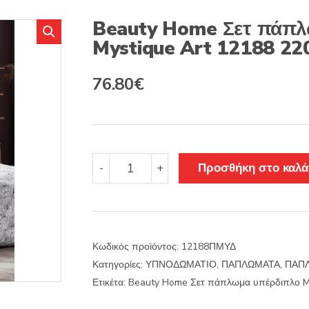
s
:
Beauty Home Σετ πάπλ
Mystique Art 12188 22
Original
Η
76.80
€
price
τρέχουσα
was:
τιμή
96.00€.
είναι:
Beauty
Προσθήκη στο καλά
-
+
Home
76.80€.
Σετ
πάπλωμα
υπέρδιπλο
Mystique
Κωδικός προϊόντος:
12188ΠΜΥΔ
Art
Κατηγορίες:
ΥΠΝΟΔΩΜΑΤΙΟ
,
ΠΑΠΛΩΜΑΤΑ
,
ΠΑΠΛ
12188
220x240
Ετικέτα:
Beauty Home Σετ πάπλωμα υπέρδιπλο My
Γκρι