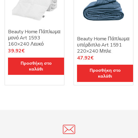
Beauty Home Πάπλωμα
μονό Art 1593
Beauty Home Πάπλωμα
160×240 Λευκό
υπέρδιπλο Art 1591
Original
Η
39.92
€
220×240 Μπλε
Original
Η
47.92
€
price
τρέχουσα
Προσθήκη στο
price
τρέχουσα
was:
τιμή
καλάθι
Προσθήκη στο
was:
τιμή
49.90€.
είναι:
καλάθι
59.90€.
είναι:
39.92€.
47.92€.