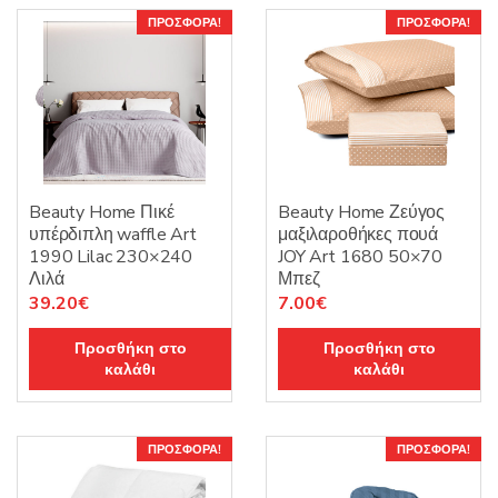
ΠΡΟΣΦΟΡΆ!
ΠΡΟΣΦΟΡΆ!
Beauty Home Πικέ
Beauty Home Ζεύγος
υπέρδιπλη waffle Art
μαξιλαροθήκες πουά
1990 Lilac 230×240
JOY Art 1680 50×70
Λιλά
Μπεζ
Original
Η
Original
Η
39.20
€
7.00
€
price
τρέχουσα
price
τρέχουσα
Προσθήκη στο
Προσθήκη στο
was:
τιμή
was:
τιμή
καλάθι
καλάθι
49.00€.
είναι:
10.00€.
είναι:
39.20€.
7.00€.
ΠΡΟΣΦΟΡΆ!
ΠΡΟΣΦΟΡΆ!