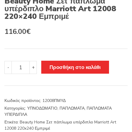
Beauty Home Σετ πάπλωμα
υπέρδιπλο Marriott Art 12008
220×240 Εμπριμέ
Original
Η
116.00
€
price
τρέχουσα
was:
τιμή
145.00€.
είναι:
Beauty
Προσθήκη στο καλάθι
-
+
Home
116.00€.
Σετ
πάπλωμα
υπέρδιπλο
Marriott
Κωδικός προϊόντος:
12008ΠΜΥΔ
Art
Κατηγορίες:
ΥΠΝΟΔΩΜΑΤΙΟ
,
ΠΑΠΛΩΜΑΤΑ
,
ΠΑΠΛΩΜΑΤΑ
12008
ΥΠΕΡΔΙΠΛΑ
220x240
Εμπριμέ
Ετικέτα:
Beauty Home Σετ πάπλωμα υπέρδιπλο Marriott Art
ποσότητα
12008 220x240 Εμπριμέ