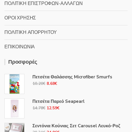
ΠΟΛΙΤΙΚΗ ΕΠΙΣΤΡΟΦΩΝ-ΑΛΛΑΓΩΝ
ΟΡΟΙ ΧΡΗΣΗΣ
ΠΟΛΙΤΙΚΗ ΑΠΟΡΡΗΤΟΥ
ΕΠΙΚΟΙΝΩΝΙΑ
Προσφορές
Πετσέτα Θαλάσσης Microfiber Smurfs
Original
Η
10.20
€
8.68
€
price
τρέχουσα
was:
τιμή
Πετσέτα Παρεό Seapearl
10.20€.
είναι:
Original
Η
14.78
€
12.59
€
8.68€.
price
τρέχουσα
was:
τιμή
Σεντόνια Κούνιας Σετ Carousel Λευκό-Ροζ
14.78€.
είναι: