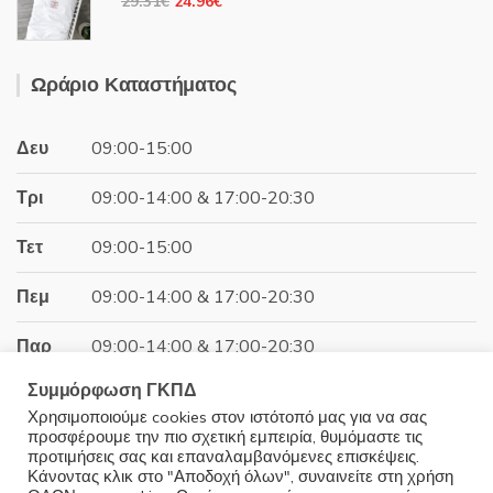
Original
Η
29.31
€
24.96
€
12.59€.
price
τρέχουσα
was:
τιμή
29.31€.
είναι:
Ωράριο Καταστήματος
24.96€.
Δευ
09:00-15:00
Τρι
09:00-14:00 & 17:00-20:30
Τετ
09:00-15:00
Πεμ
09:00-14:00 & 17:00-20:30
Παρ
09:00-14:00 & 17:00-20:30
Συμμόρφωση ΓΚΠΔ
Σαβ
09:00-15:00
Χρησιμοποιούμε cookies στον ιστότοπό μας για να σας
προσφέρουμε την πιο σχετική εμπειρία, θυμόμαστε τις
Κυρ
Κλειστά
προτιμήσεις σας και επαναλαμβανόμενες επισκέψεις.
Κάνοντας κλικ στο "Αποδοχή όλων", συναινείτε στη χρήση