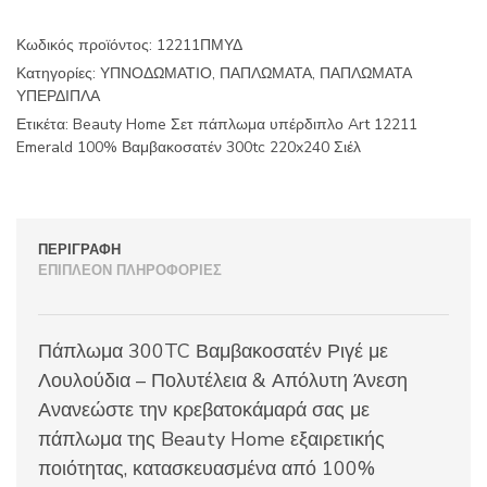
υπέρδιπλο
Art
Κωδικός προϊόντος:
12211ΠΜΥΔ
12211
Κατηγορίες:
ΥΠΝΟΔΩΜΑΤΙΟ
,
ΠΑΠΛΩΜΑΤΑ
,
ΠΑΠΛΩΜΑΤΑ
Emerald
ΥΠΕΡΔΙΠΛΑ
100%
Βαμβακοσατέν
Ετικέτα:
Beauty Home Σετ πάπλωμα υπέρδιπλο Art 12211
300tc
Emerald 100% Βαμβακοσατέν 300tc 220x240 Σιέλ
220x240
Σιέλ
ποσότητα
ΠΕΡΙΓΡΑΦΉ
ΕΠΙΠΛΈΟΝ ΠΛΗΡΟΦΟΡΊΕΣ
Πάπλωμα 300TC Βαμβακοσατέν Ριγέ με
Λουλούδια – Πολυτέλεια & Απόλυτη Άνεση
Ανανεώστε την κρεβατοκάμαρά σας με
πάπλωμα της Beauty Home εξαιρετικής
ποιότητας, κατασκευασμένα από 100%