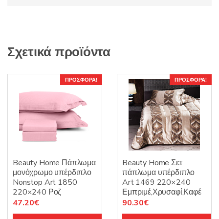
Σχετικά προϊόντα
ΠΡΟΣΦΟΡΆ!
ΠΡΟΣΦΟΡΆ!
Beauty Home Πάπλωμα
Beauty Home Σετ
μονόχρωμο υπέρδιπλο
πάπλωμα υπέρδιπλο
Nonstop Art 1850
Art 1469 220×240
220×240 Ροζ
Εμπριμέ,Χρυσαφί,Καφέ
Original
Η
Original
Η
47.20
€
90.30
€
price
τρέχουσα
price
τρέχουσα