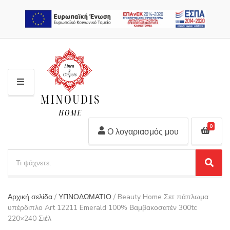
2310 311 448
M
E
N
U
0
Ο λογαριασμός μου
S
e
S
C
a
e
a
r
a
t
Αρχική σελίδα
/
ΥΠΝΟΔΩΜΑΤΙΟ
/ Beauty Home Σετ πάπλωμα
r
c
e
υπέρδιπλο Art 12211 Emerald 100% Βαμβακοσατέν 300tc
c
h
g
220×240 Σιέλ
h
p
o