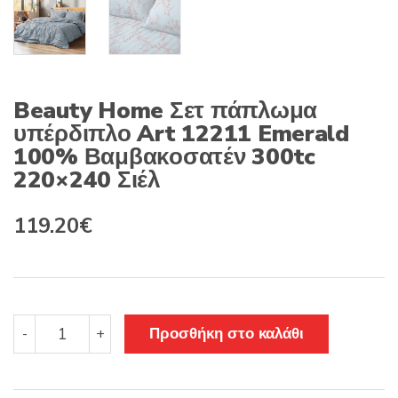
Beauty Home Σετ πάπλωμα
υπέρδιπλο Art 12211 Emerald
100% Βαμβακοσατέν 300tc
220×240 Σιέλ
Original
Η
119.20
€
price
τρέχουσα
was:
τιμή
149.00€.
είναι:
Beauty
Προσθήκη στο καλάθι
-
+
Home
119.20€.
Σετ
πάπλωμα