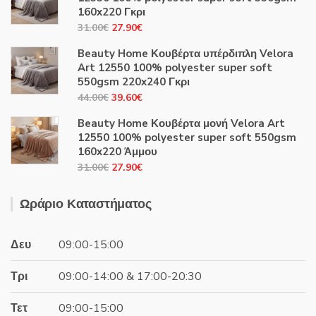
160x220 Γκρι
Original
Η
31.00
€
27.90
€
price
τρέχουσα
Beauty Home Κουβέρτα υπέρδιπλη Velora
was:
τιμή
Art 12550 100% polyester super soft
31.00€.
είναι:
550gsm 220x240 Γκρι
27.90€.
Original
Η
44.00
€
39.60
€
price
τρέχουσα
Beauty Home Κουβέρτα μονή Velora Art
was:
τιμή
12550 100% polyester super soft 550gsm
44.00€.
είναι:
160x220 Άμμου
39.60€.
Original
Η
31.00
€
27.90
€
price
τρέχουσα
was:
τιμή
Ωράριο Καταστήματος
31.00€.
είναι:
27.90€.
Δευ
09:00-15:00
Τρι
09:00-14:00 & 17:00-20:30
Τετ
09:00-15:00