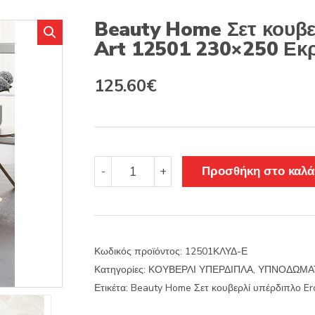
s
:
Beauty Home Σετ κουβε
Art 12501 230×250 Εκ
Original
Η
125.60
€
price
τρέχουσα
was:
τιμή
157.00€.
είναι:
Beauty
Προσθήκη στο καλά
-
+
Home
125.60€.
Σετ
κουβερλί
υπέρδιπλο
Eros
Κωδικός προϊόντος:
12501ΚΛΥΔ-Ε
Art
Κατηγορίες:
ΚΟΥΒΕΡΛΙ ΥΠΕΡΔΙΠΛΑ
,
ΥΠΝΟΔΩΜΑ
12501
230x250
Ετικέτα:
Beauty Home Σετ κουβερλί υπέρδιπλο Er
Εκρού