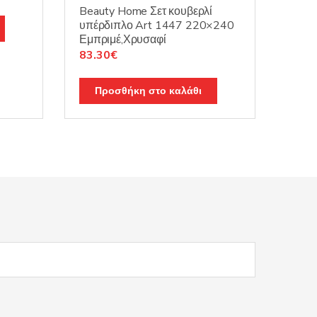
Beauty Home Σετ κουβερλί
υπέρδιπλο Art 1447 220×240
Εμπριμέ,Χρυσαφί
Original
Η
83.30
€
price
τρέχουσα
was:
τιμή
Προσθήκη στο καλάθι
119.00€.
είναι:
83.30€.