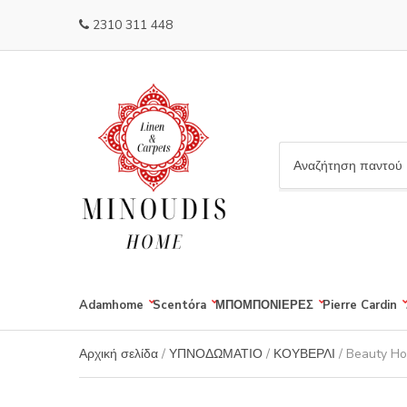
2310 311 448
C
a
t
e
g
o
r
Adamhome
Scentόra
ΜΠΟΜΠΟΝΙΕΡΕΣ
Pierre Cardin
y
n
a
Αρχική σελίδα
/
ΥΠΝΟΔΩΜΑΤΙΟ
/
ΚΟΥΒΕΡΛΙ
/ Beauty Ho
m
e