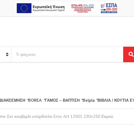
S
e
S
a
e
r
a
r
c
c
h
h
p
r
ΔΙΑΚΟΣΜΗΣΗ
BOREA
ΓΑΜΟΣ – ΒΑΠΤΙΣΗ
Belpla
ΒΙΒΛΙΑ / ΚΟΥΤΙΑ 
o
d
u
me Σετ κουβερλί υπέρδιπλο Eros Art 12501 230×250 Εκρού
c
t