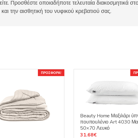
ίτε. Προσθέστε οποιαδήποτε τελευταία διακοσμητικά στο
αι την αισθητική του νυφικού κρεβατιού σας.
ΠΡΟΣΦΟΡΆ!
ΠΡ
Beauty Home Μαξιλάρι ύπ
πουπουλένιο Art 4030 Μ
50×70 Λευκό
Original
Η
31.68
€