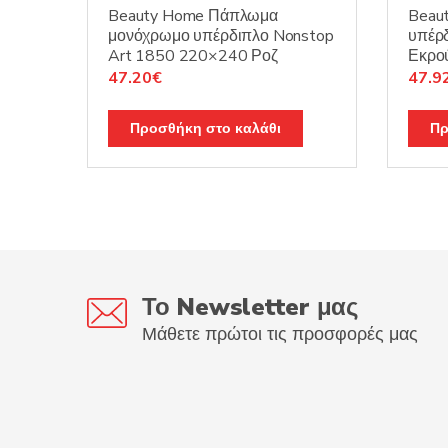
Beauty Home Πάπλωμα
Beau
μονόχρωμο υπέρδιπλο Nonstop
υπέρ
Art 1850 220×240 Ροζ
Εκρο
Original
Η
Origi
47.20
€
47.9
price
τρέχουσα
price
was:
τιμή
was:
Προσθήκη στο καλάθι
Πρ
59.00€.
είναι:
59.9
47.20€.
Το Newsletter μας
Μάθετε πρώτοι τις προσφορές μας