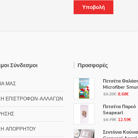
μοι Σύνδεσμοι
Προσφορές
Πετσέτα Θαλάσ
ΙΑ ΜΑΣ
Microfiber Smu
Original
Η
10.20
€
8.68
€
ΚΗ ΕΠΙΣΤΡΟΦΩΝ-ΑΛΛΑΓΩΝ
price
τρέ
Πετσέτα Παρεό
was:
τιμή
Seapearl
ΡΗΣΗΣ
10.20€.
είναι
Original
Η
14.78
€
12.59
€
8.68
price
τρ
ΚΗ ΑΠΟΡΡΗΤΟΥ
Σεντόνια Κούνια
was:
τιμ