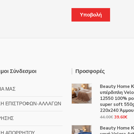
μοι Σύνδεσμοι
Προσφορές
Beauty Home Κ
ΙΑ ΜΑΣ
υπέρδιπλη Velo
12550 100% po
ΚΗ ΕΠΙΣΤΡΟΦΩΝ-ΑΛΛΑΓΩΝ
super soft 55
220x240 Άμμου
Original
Η
44.00
€
39.60
€
ΡΗΣΗΣ
price
τρ
Beauty Home Κ
was:
τιμ
ΚΗ ΑΠΟΡΡΗΤΟΥ