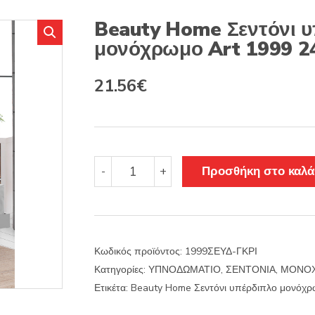
s
:
Beauty Home Σεντόνι 
μονόχρωμο Art 1999 2
Original
Η
21.56
€
price
τρέχουσα
was:
τιμή
30.80€.
είναι:
Beauty
Προσθήκη στο καλά
-
+
Home
21.56€.
Σεντόνι
υπέρδιπλο
μονόχρωμο
Art
Κωδικός προϊόντος:
1999ΣΕΥΔ-ΓΚΡΙ
1999
Κατηγορίες:
ΥΠΝΟΔΩΜΑΤΙΟ
,
ΣΕΝΤΟΝΙΑ
,
ΜΟΝΟΧ
240x260
Γκρι
Ετικέτα:
Beauty Home Σεντόνι υπέρδιπλο μονόχρ
ποσότητα