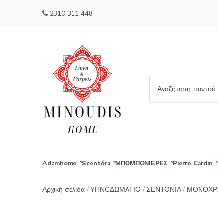
2310 311 448
C
a
t
e
g
o
r
Adamhome
Scentόra
ΜΠΟΜΠΟΝΙΕΡΕΣ
Pierre Cardin
y
n
a
Αρχική σελίδα
/
ΥΠΝΟΔΩΜΑΤΙΟ
/
ΣΕΝΤΟΝΙΑ
/
ΜΟΝΟΧΡ
m
e