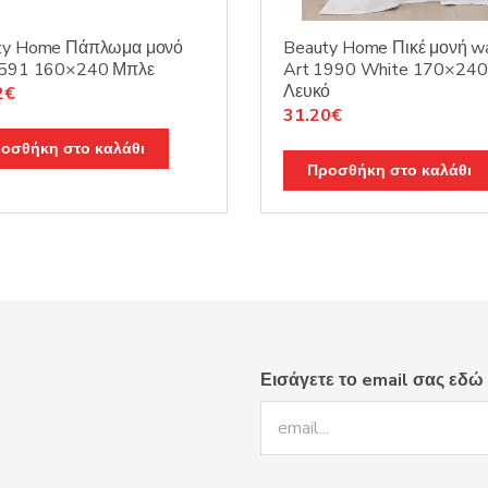
ty Home Πάπλωμα μονό
Beauty Home Πικέ μονή wa
1591 160×240 Μπλε
Art 1990 White 170×240
Λευκό
nal
Η
2
€
Original
Η
31.20
€
τρέχουσα
price
τρέχουσα
τιμή
οσθήκη στο καλάθι
was:
τιμή
0€.
είναι:
Προσθήκη στο καλάθι
39.00€.
είναι:
39.92€.
31.20€.
Εισάγετε το email σας εδώ