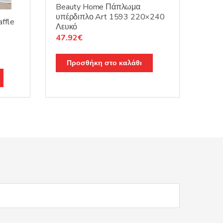
Beauty Home Πάπλωμα
υπέρδιπλο Art 1593 220×240
ffle
Λευκό
Original
Η
47.92
€
price
τρέχουσα
was:
τιμή
Προσθήκη στο καλάθι
59.90€.
είναι:
47.92€.