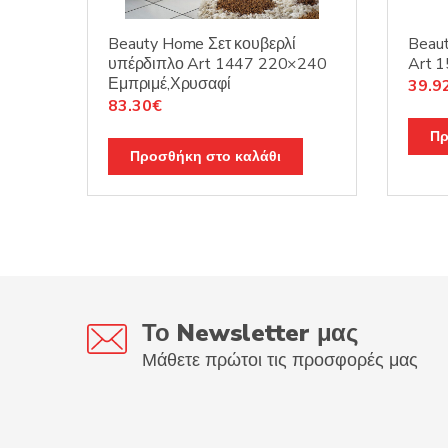
Beauty Home Σετ κουβερλί
Beau
υπέρδιπλο Art 1447 220×240
Art 
Εμπριμέ,Χρυσαφί
Origi
39.9
Original
Η
83.30
€
price
price
τρέχουσα
was:
Πρ
was:
τιμή
49.9
Προσθήκη στο καλάθι
119.00€.
είναι:
83.30€.
Το Newsletter μας
Μάθετε πρώτοι τις προσφορές μας