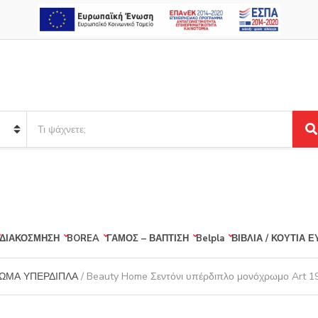
S
e
S
a
e
r
a
r
c
c
h
h
p
r
ΔΙΑΚΟΣΜΗΣΗ
BOREA
ΓΑΜΟΣ – ΒΑΠΤΙΣΗ
Belpla
ΒΙΒΛΙΑ / ΚΟΥΤΙΑ 
o
d
u
ΩΜΑ ΥΠΕΡΔΙΠΛΑ
/ Beauty Home Σεντόνι υπέρδιπλο μονόχρωμο Art 1
c
t