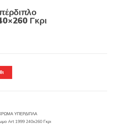
υπέρδιπλο
40×260 Γκρι
θι
ΡΩΜΑ ΥΠΕΡΔΙΠΛΑ
ωμο Art 1999 240x260 Γκρι