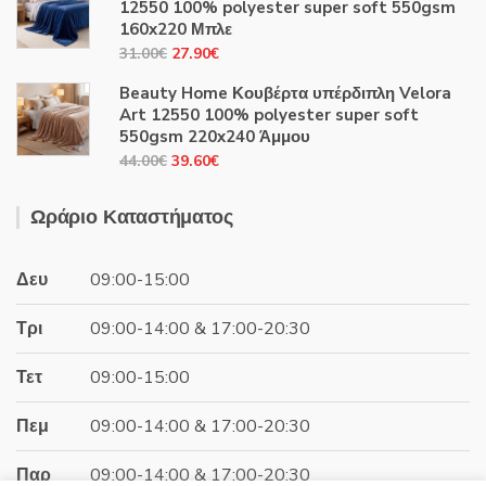
12550 100% polyester super soft 550gsm
44.00€.
είναι:
160x220 Μπλε
39.60€.
Original
Η
31.00
€
27.90
€
price
τρέχουσα
Beauty Home Κουβέρτα υπέρδιπλη Velora
was:
τιμή
Art 12550 100% polyester super soft
31.00€.
είναι:
550gsm 220x240 Άμμου
27.90€.
Original
Η
44.00
€
39.60
€
price
τρέχουσα
was:
τιμή
Ωράριο Καταστήματος
44.00€.
είναι:
39.60€.
Δευ
09:00-15:00
Τρι
09:00-14:00 & 17:00-20:30
Τετ
09:00-15:00
Πεμ
09:00-14:00 & 17:00-20:30
Παρ
09:00-14:00 & 17:00-20:30