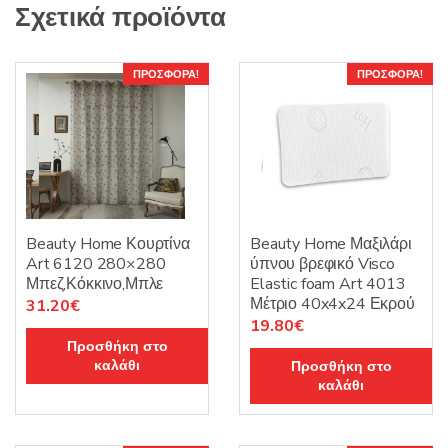
Σχετικά προϊόντα
ΠΡΟΣΦΟΡΆ!
ΠΡΟΣΦΟΡΆ!
Beauty Home Κουρτίνα
Beauty Home Μαξιλάρι
Art 6120 280×280
ύπνου βρεφικό Visco
Μπεζ,Κόκκινο,Μπλε
Elastic foam Art 4013
Μέτριο 40x4x24 Εκρού
Original
Η
31.20
€
Original
Η
19.80
€
price
τρέχουσα
Προσθήκη στο
price
τρέχουσα
was:
τιμή
καλάθι
Προσθήκη στο
was:
τιμή
39.00€.
είναι:
καλάθι
22.00€.
είναι:
31.20€.
19.80€.