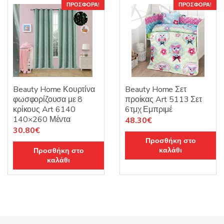
ΠΡΟΣΦΟΡΆ!
ΠΡΟΣΦΟΡΆ!
Beauty Home Κουρτίνα
Beauty Home Σετ
φωσφορίζουσα με 8
προίκας Art 5113 Σετ
κρίκους Art 6140
6τμχ Εμπριμέ
140×260 Μέντα
Original
Η
48.30
€
Original
Η
30.80
€
price
τρέχουσα
Προσθήκη στο
price
τρέχουσα
was:
τιμή
καλάθι
Προσθήκη στο
was:
τιμή
69.00€.
είναι:
καλάθι
44.00€.
είναι:
48.30€.
30.80€.