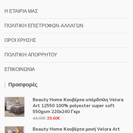
Η ΕΤΑΙΡΙΑ ΜΑΣ
ΠΟΛΙΤΙΚΗ ΕΠΙΣΤΡΟΦΩΝ-ΑΛΛΑΓΩΝ
ΟΡΟΙ ΧΡΗΣΗΣ
ΠΟΛΙΤΙΚΗ ΑΠΟΡΡΗΤΟΥ
ΕΠΙΚΟΙΝΩΝΙΑ
Προσφορές
Beauty Home Κουβέρτα υπέρδιπλη Velora
Art 12550 100% polyester super soft
550gsm 220x240 Γκρι
Original
Η
44.00
€
39.60
€
price
τρέχουσα
Beauty Home Κουβέρτα μονή Velora Art
was:
τιμή