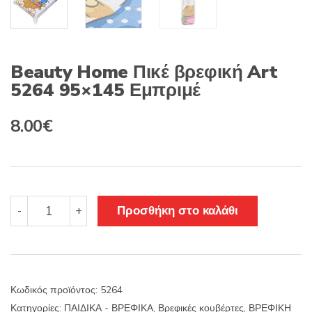
Beauty Home Πικέ βρεφική Art
5264 95×145 Εμπριμέ
Original
Η
8.00
€
price
τρέχουσα
was:
τιμή
10.00€.
είναι:
Beauty
Προσθήκη στο καλάθι
-
+
Home
8.00€.
Πικέ
βρεφική
Art
5264
Κωδικός προϊόντος:
5264
95x145
Κατηγορίες:
ΠΑΙΔΙΚΑ - ΒΡΕΦΙΚΑ
,
Βρεφικές κουβέρτες
,
ΒΡΕΦΙΚΗ
Εμπριμέ