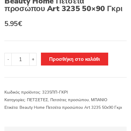
Beauty Home Πετσέτα
προσώπου Art 3235 50×90 Γκρι
Original
Η
5.95
€
price
τρέχουσα
was:
τιμή
8.50€.
είναι:
Beauty
Προσθήκη στο καλάθι
-
+
Home
5.95€.
Πετσέτα
προσώπου
Art
3235
Κωδικός προϊόντος:
3235ΠΠ-ΓΚΡΙ
50x90
Κατηγορίες:
ΠΕΤΣΕΤΕΣ
,
Πετσέτες προσώπου
,
ΜΠΑΝΙΟ
Γκρι
ποσότητα
Ετικέτα:
Beauty Home Πετσέτα προσώπου Art 3235 50x90 Γκρι