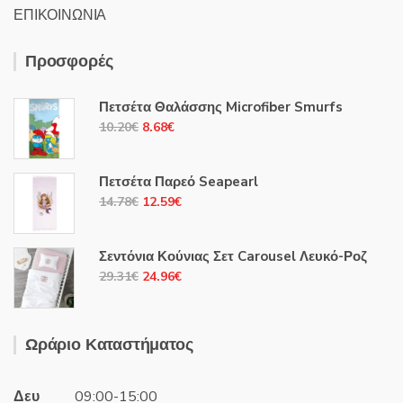
ΕΠΙΚΟΙΝΩΝΙΑ
Προσφορές
Πετσέτα Θαλάσσης Microfiber Smurfs
Original
Η
10.20
€
8.68
€
price
τρέχουσα
was:
τιμή
Πετσέτα Παρεό Seapearl
10.20€.
είναι:
Original
Η
14.78
€
12.59
€
8.68€.
price
τρέχουσα
was:
τιμή
Σεντόνια Κούνιας Σετ Carousel Λευκό-Ροζ
14.78€.
είναι:
Original
Η
29.31
€
24.96
€
12.59€.
price
τρέχουσα
was:
τιμή
29.31€.
είναι:
Ωράριο Καταστήματος
24.96€.
Δευ
09:00-15:00