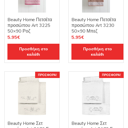
Beauty Home Πετσέτα
Beauty Home Πετσέτα
προσώπου Art 3225
προσώπου Art 3230
50×90 Ροζ
50×90 Μπεζ
Original
Η
Original
Η
5.95
€
5.95
€
price
τρέχουσα
price
τρέχουσα
Προσθήκη στο
Προσθήκη στο
was:
τιμή
was:
τιμή
καλάθι
καλάθι
8.50€.
είναι:
8.50€.
είναι:
5.95€.
5.95€.
ΠΡΟΣΦΟΡΆ!
ΠΡΟΣΦΟΡΆ!
Beauty Home Σετ
Beauty Home Σετ