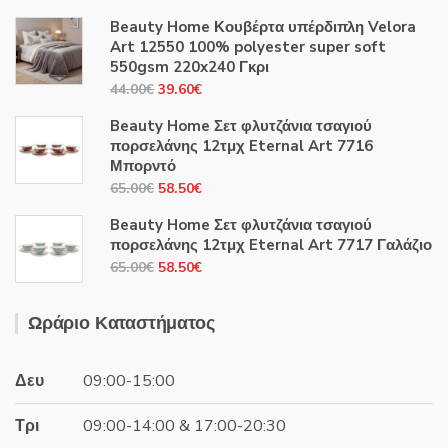
Beauty Home Κουβέρτα υπέρδιπλη Velora
Art 12550 100% polyester super soft
550gsm 220x240 Γκρι
Original
Η
44.00
€
39.60
€
price
τρέχουσα
Beauty Home Σετ φλυτζάνια τσαγιού
was:
τιμή
πορσελάνης 12τμχ Eternal Art 7716
44.00€.
είναι:
Μπορντό
39.60€.
Original
Η
65.00
€
58.50
€
price
τρέχουσα
Beauty Home Σετ φλυτζάνια τσαγιού
was:
τιμή
πορσελάνης 12τμχ Eternal Art 7717 Γαλάζιο
65.00€.
είναι:
Original
Η
65.00
€
58.50
€
58.50€.
price
τρέχουσα
was:
τιμή
Ωράριο Καταστήματος
65.00€.
είναι:
58.50€.
Δευ
09:00-15:00
Τρι
09:00-14:00 & 17:00-20:30