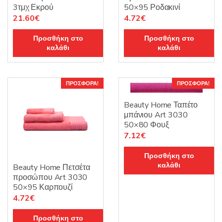
3τμχ Εκρού
50×95 Ροδακινί
Original
Η
Original
Η
21.60
€
4.72
€
price
τρέχουσα
price
τρέχουσα
Προσθήκη στο
Προσθήκη στο
was:
τιμή
was:
τιμή
καλάθι
καλάθι
27.00€.
είναι:
5.90€.
είναι:
21.60€.
4.72€.
ΠΡΟΣΦΟΡΆ!
ΠΡΟΣΦΟΡΆ!
Beauty Home Ταπέτο
μπάνιου Art 3030
50×80 Φουξ
Original
Η
7.12
€
price
τρέχουσα
Προσθήκη στο
was:
τιμή
καλάθι
Beauty Home Πετσέτα
8.90€.
είναι:
προσώπου Art 3030
7.12€.
50×95 Καρπουζί
Original
Η
4.72
€
price
τρέχουσα
Προσθήκη στο
was:
τιμή