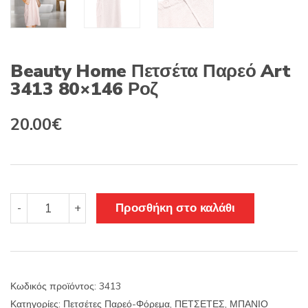
Beauty Home Πετσέτα Παρεό Art
3413 80×146 Ροζ
Original
Η
20.00
€
price
τρέχουσα
was:
τιμή
25.00€.
είναι:
Beauty
Προσθήκη στο καλάθι
-
+
Home
20.00€.
Πετσέτα
Παρεό
Art
3413
Κωδικός προϊόντος:
3413
80x146
Κατηγορίες:
Πετσέτες Παρεό-Φόρεμα
,
ΠΕΤΣΕΤΕΣ
,
ΜΠΑΝΙΟ
Ροζ