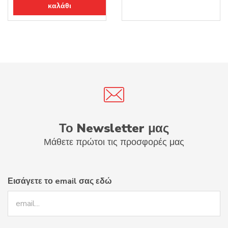
καλάθι
5.90€.
είναι:
4.72€.
Το Newsletter μας
Μάθετε πρώτοι τις προσφορές μας
Εισάγετε το email σας εδώ