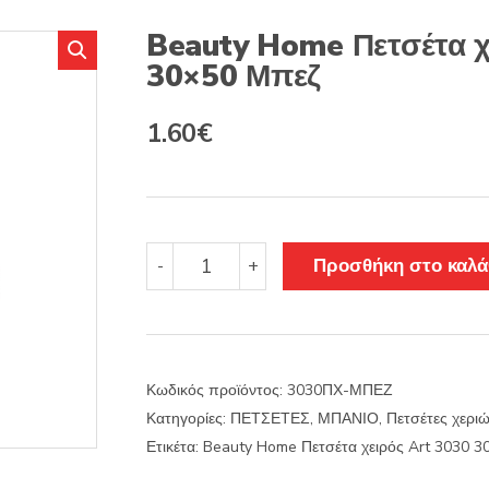
s
:
Beauty Home Πετσέτα χ
30×50 Μπεζ
Original
Η
1.60
€
price
τρέχουσα
was:
τιμή
2.00€.
είναι:
Beauty
Προσθήκη στο καλά
-
+
Home
1.60€.
Πετσέτα
χειρός
Art
3030
Κωδικός προϊόντος:
3030ΠΧ-ΜΠΕΖ
30x50
Κατηγορίες:
ΠΕΤΣΕΤΕΣ
,
ΜΠΑΝΙΟ
,
Πετσέτες χερι
Μπεζ
ποσότητα
Ετικέτα:
Beauty Home Πετσέτα χειρός Art 3030 3