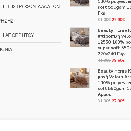
100% polyester
ΚΗ ΕΠΙΣΤΡΟΦΩΝ-ΑΛΛΑΓΩΝ
soft 550gsm 1
Γκρι
Original
Η
31.00
€
27.90
€
ΡΗΣΗΣ
price
τρ
Beauty Home Κ
was:
τιμ
ΚΗ ΑΠΟΡΡΗΤΟΥ
υπέρδιπλη Velo
31.00€.
είν
12550 100% po
27
super soft 55
ΝΩΝΙΑ
220x240 Γκρι
Original
Η
44.00
€
39.60
€
price
τρ
Beauty Home Κ
was:
τιμ
μονή Velora Ar
44.00€.
είν
100% polyester
39
soft 550gsm 1
Άμμου
Original
Η
31.00
€
27.90
€
price
τρ
was:
τιμ
31.00€.
είν
27