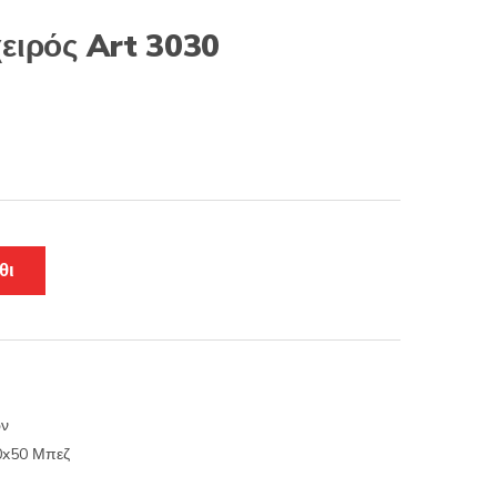
ειρός Art 3030
θι
ών
0x50 Μπεζ