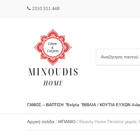
2310 311 448
C
a
t
e
g
o
r
ΓΑΜΟΣ – ΒΑΠΤΙΣΗ
Belpla
ΒΙΒΛΙΑ / ΚΟΥΤΙΑ ΕΥΧΩΝ
Ada
y
n
a
Αρχική σελίδα
/
ΜΠΑΝΙΟ
/ Beauty Home Πετσέτα χειρός 
m
e