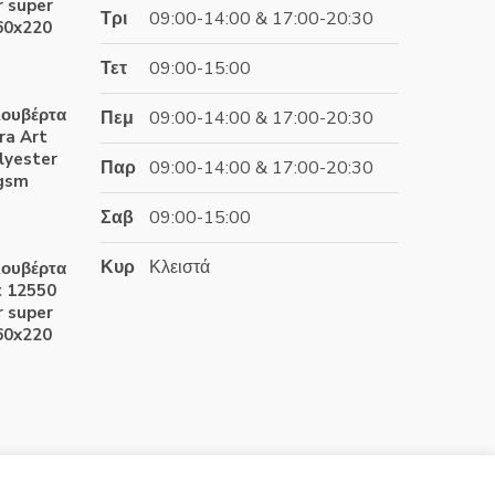
 super
Τρι
09:00-14:00 & 17:00-20:30
60x220
Τετ
09:00-15:00
έχουσα
ουβέρτα
Πεμ
09:00-14:00 & 17:00-20:30
ή
ra Art
αι:
lyester
Παρ
09:00-14:00 & 17:00-20:30
.90€.
0gsm
Σαβ
09:00-15:00
έχουσα
Κυρ
Κλειστά
ουβέρτα
ή
t 12550
αι:
 super
.60€.
60x220
έχουσα
ή
αι:
.90€.