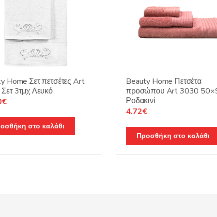
y Home Σετ πετσέτες Art
Beauty Home Πετσέτα
Σετ 3τμχ Λευκό
προσώπου Art 3030 50×
Ροδακινί
nal
Η
0
€
Original
Η
4.72
€
τρέχουσα
price
τρέχουσα
τιμή
οσθήκη στο καλάθι
was:
τιμή
0€.
είναι:
Προσθήκη στο καλάθι
5.90€.
είναι:
21.60€.
4.72€.