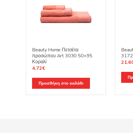
Beauty Home Πετσέτα
Beaut
προσώπου Art 3030 50×95
3172 
Κοραλί
Origi
21.6
Original
Η
4.72
€
price
price
τρέχουσα
was:
Πρ
was:
τιμή
27.0
Προσθήκη στο καλάθι
5.90€.
είναι:
4.72€.