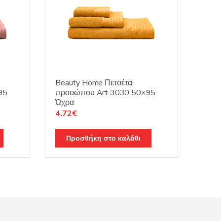
Beauty Home Πετσέτα
95
προσώπου Art 3030 50×95
Ώχρα
Original
Η
4.72
€
price
τρέχουσα
was:
τιμή
Προσθήκη στο καλάθι
5.90€.
είναι:
4.72€.