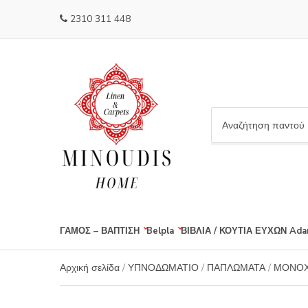
2310 311 448
C
a
t
e
g
o
r
ΓΑΜΟΣ – ΒΑΠΤΙΣΗ
Belpla
ΒΙΒΛΙΑ / ΚΟΥΤΙΑ ΕΥΧΩΝ
Ada
y
n
a
Αρχική σελίδα
/
ΥΠΝΟΔΩΜΑΤΙΟ
/
ΠΑΠΛΩΜΑΤΑ
/
ΜΟΝΟΧ
m
e