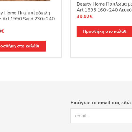
Beauty Home Πάπλωμα μ
Art 1593 160×240 Λευκό
ty Home Πικέ υπέρδιπλη
Original
Η
39.92
€
le Art 1990 Sand 230×240
price
τρέχουσα
was:
τιμή
nal
Η
0
€
Προσθήκη στο καλάθι
49.90€.
είναι:
τρέχουσα
39.92€.
τιμή
οσθήκη στο καλάθι
0€.
είναι:
39.20€.
Εισάγετε το email σας εδώ