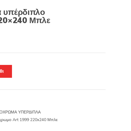
 υπέρδιπλο
20×240 Μπλε
θι
ΟΧΡΩΜΑ ΥΠΕΡΔΙΠΛΑ
χρωμο Art 1999 220x240 Μπλε