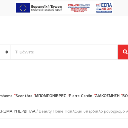
S
e
S
a
e
r
a
r
c
c
h
h
p
r
mhome
Scentόra
ΜΠΟΜΠΟΝΙΕΡΕΣ
Pierre Cardin
ΔΙΑΚΟΣΜΗΣΗ
BO
o
d
u
ΡΩΜΑ ΥΠΕΡΔΙΠΛΑ
/ Beauty Home Πάπλωμα υπέρδιπλο μονόχρωμο A
c
t