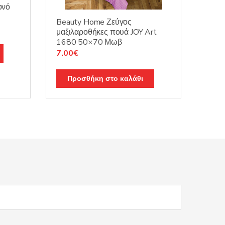
ονό
Beauty Home Ζεύγος
μαξιλαροθήκες πουά JOY Art
1680 50×70 Μωβ
Original
Η
7.00
€
price
τρέχουσα
was:
τιμή
Προσθήκη στο καλάθι
10.00€.
είναι:
7.00€.