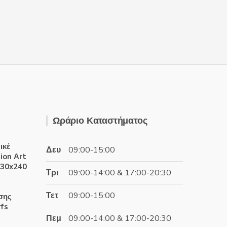
Ωράριο Καταστήματος
ικέ
Δευ
09:00-15:00
ion Αrt
230x240
Τρι
09:00-14:00 & 17:00-20:30
έχουσα
Τετ
09:00-15:00
σης
ή
rfs
αι:
Πεμ
09:00-14:00 & 17:00-20:30
.20€.