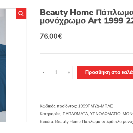
s
:
Beauty Home Πάπλωμα
μονόχρωμο Art 1999 2
Original
Η
76.00
€
price
τρέχουσα
was:
τιμή
95.00€.
είναι:
Beauty
Προσθήκη στο καλά
-
+
Home
76.00€.
Πάπλωμα
υπέρδιπλο
μονόχρωμο
Art
Κωδικός προϊόντος:
1999ΠΜΥΔ-ΜΠΛΕ
1999
Κατηγορίες:
ΠΑΠΛΩΜΑΤΑ
,
ΥΠΝΟΔΩΜΑΤΙΟ
,
ΜΟΝ
220x240
Μπλε
Ετικέτα:
Beauty Home Πάπλωμα υπέρδιπλο μονό
ποσότητα