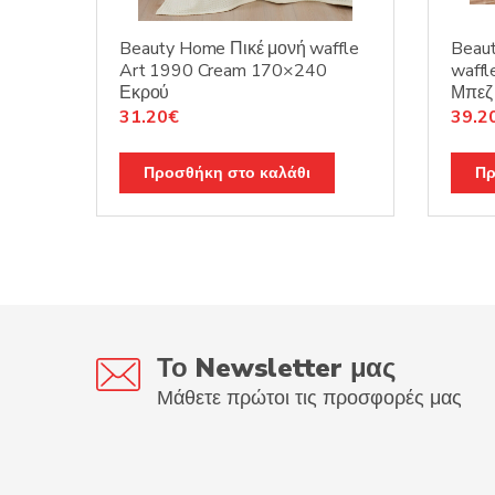
Beauty Home Πικέ μονή waffle
Beau
Art 1990 Cream 170×240
waff
Εκρού
Μπεζ
Original
Η
Origi
31.20
€
39.2
price
τρέχουσα
price
was:
τιμή
was:
Προσθήκη στο καλάθι
Πρ
39.00€.
είναι:
49.0
31.20€.
Το Newsletter μας
Μάθετε πρώτοι τις προσφορές μας