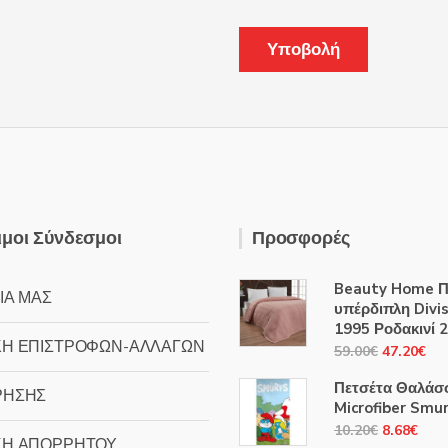
μοι Σύνδεσμοι
Προσφορές
Beauty Home Π
ΙΑ ΜΑΣ
υπέρδιπλη Divis
1995 Ροδακινί 
ΚΗ ΕΠΙΣΤΡΟΦΩΝ-ΑΛΛΑΓΩΝ
Original
Η
59.00
€
47.20
€
price
τρ
Πετσέτα Θαλάσ
ΡΗΣΗΣ
was:
τιμ
Microfiber Smu
59.00€.
είν
Original
Η
10.20
€
8.68
€
ΚΗ ΑΠΟΡΡΗΤΟΥ
47