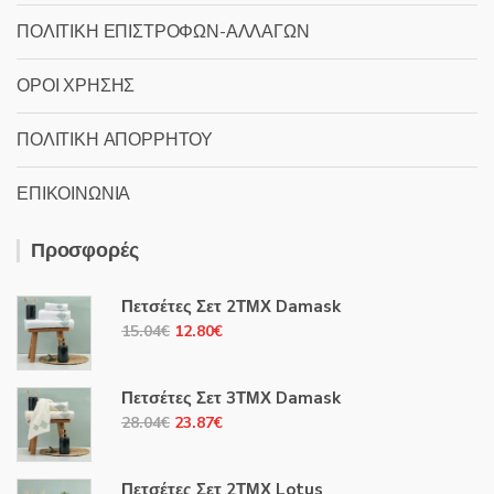
ΠΟΛΙΤΙΚΗ ΕΠΙΣΤΡΟΦΩΝ-ΑΛΛΑΓΩΝ
ΟΡΟΙ ΧΡΗΣΗΣ
ΠΟΛΙΤΙΚΗ ΑΠΟΡΡΗΤΟΥ
ΕΠΙΚΟΙΝΩΝΙΑ
Προσφορές
Πετσέτες Σετ 2ΤΜΧ Damask
Original
Η
15.04
€
12.80
€
price
τρέχουσα
was:
τιμή
Πετσέτες Σετ 3ΤΜΧ Damask
15.04€.
είναι:
Original
Η
28.04
€
23.87
€
12.80€.
price
τρέχουσα
was:
τιμή
Πετσέτες Σετ 2ΤΜΧ Lotus