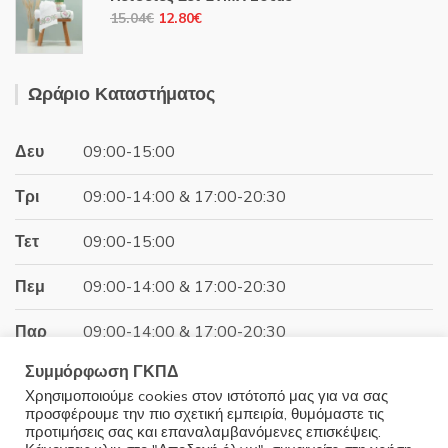
28.04€.
είναι:
Original
Η
15.04
€
12.80
€
23.87€.
price
τρέχουσα
was:
τιμή
15.04€.
είναι:
Ωράριο Καταστήματος
12.80€.
Δευ
09:00-15:00
Τρι
09:00-14:00 & 17:00-20:30
Τετ
09:00-15:00
Πεμ
09:00-14:00 & 17:00-20:30
Παρ
09:00-14:00 & 17:00-20:30
Συμμόρφωση ΓΚΠΔ
Σαβ
09:00-15:00
Χρησιμοποιούμε cookies στον ιστότοπό μας για να σας
προσφέρουμε την πιο σχετική εμπειρία, θυμόμαστε τις
Κυρ
Κλειστά
προτιμήσεις σας και επαναλαμβανόμενες επισκέψεις.