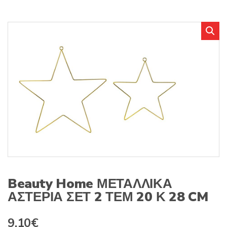
r
r
o
y
d
n
u
a
c
m
t
e
s
:
Beauty Home ΜΕΤΑΛΛΙΚΑ
ΑΣΤΕΡΙΑ ΣΕΤ 2 ΤΕΜ 20 Κ 28 CM
9.10
€