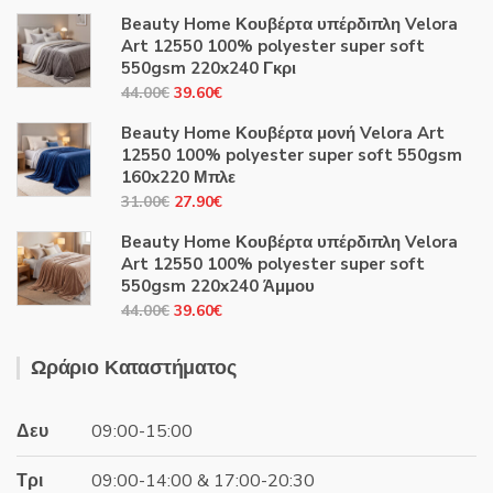
Beauty Home Κουβέρτα υπέρδιπλη Velora
Art 12550 100% polyester super soft
550gsm 220x240 Γκρι
Original
Η
44.00
€
39.60
€
price
τρέχουσα
Beauty Home Κουβέρτα μονή Velora Art
was:
τιμή
12550 100% polyester super soft 550gsm
44.00€.
είναι:
160x220 Μπλε
39.60€.
Original
Η
31.00
€
27.90
€
price
τρέχουσα
Beauty Home Κουβέρτα υπέρδιπλη Velora
was:
τιμή
Art 12550 100% polyester super soft
31.00€.
είναι:
550gsm 220x240 Άμμου
27.90€.
Original
Η
44.00
€
39.60
€
price
τρέχουσα
was:
τιμή
Ωράριο Καταστήματος
44.00€.
είναι:
39.60€.
Δευ
09:00-15:00
Τρι
09:00-14:00 & 17:00-20:30