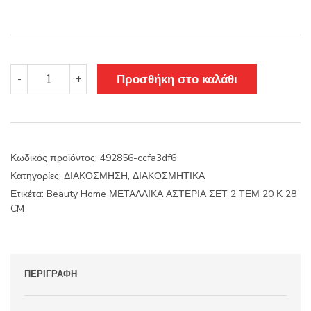
Beauty
Προσθήκη στο καλάθι
-
+
Home
ΜΕΤΑΛΛΙΚΑ
ΑΣΤΕΡΙΑ
ΣΕΤ
2
Κωδικός προϊόντος:
492856-ccfa3df6
ΤΕΜ
Κατηγορίες:
ΔΙΑΚΟΣΜΗΣΗ
,
ΔΙΑΚΟΣΜΗΤΙΚΑ
20
Κ
Ετικέτα:
Beauty Home ΜΕΤΑΛΛΙΚΑ ΑΣΤΕΡΙΑ ΣΕΤ 2 ΤΕΜ 20 Κ 28
28
CM
CM
ποσότητα
ΠΕΡΙΓΡΑΦΉ