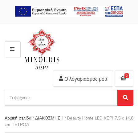
2310 311 448
M
E
N
U
0
Ο λογαριασμός μου
S
e
S
C
a
e
a
r
a
t
Αρχική σελίδα
/
ΔΙΑΚΟΣΜΗΣΗ
/ Beauty Home LED ΚΕΡΙ 7,5 x 14,8
r
c
e
cm ΠΕΤΡΟΛ
c
h
g
h
p
o