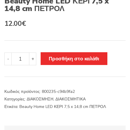
Beauty Home LED ΚΕΡΙ 7,5 x
14,8 cm ΠΕΤΡΟΛ
12.00
€
Beauty
Προσθήκη στο καλάθι
-
+
Home
LED
ΚΕΡΙ
7,5
x
Κωδικός προϊόντος:
800235-c94b9fa2
14,8
Κατηγορίες:
ΔΙΑΚΟΣΜΗΣΗ
,
ΔΙΑΚΟΣΜΗΤΙΚΑ
cm
ΠΕΤΡΟΛ
Ετικέτα:
Beauty Home LED ΚΕΡΙ 7,5 x 14,8 cm ΠΕΤΡΟΛ
ποσότητα