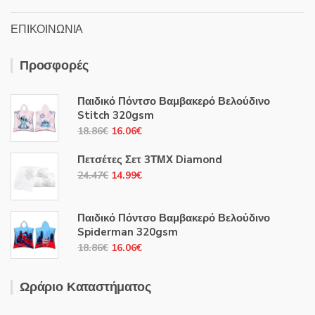
ΕΠΙΚΟΙΝΩΝΙΑ
Προσφορές
Παιδικό Πόντσο Βαμβακερό Βελούδινο
Stitch 320gsm
Original
Η
18.86
€
16.06
€
price
τρέχουσα
Πετσέτες Σετ 3ΤΜΧ Diamond
was:
τιμή
Original
Η
24.47
€
14.99
€
18.86€.
είναι:
price
τρέχουσα
16.06€.
was:
τιμή
Παιδικό Πόντσο Βαμβακερό Βελούδινο
24.47€.
είναι:
Spiderman 320gsm
14.99€.
Original
Η
18.86
€
16.06
€
price
τρέχουσα
was:
τιμή
Ωράριο Καταστήματος
18.86€.
είναι:
16.06€.