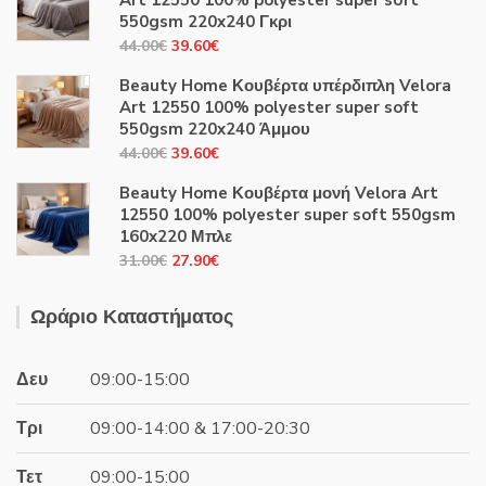
Art 12550 100% polyester super soft
550gsm 220x240 Γκρι
Original
Η
44.00
€
39.60
€
price
τρέχουσα
Beauty Home Κουβέρτα υπέρδιπλη Velora
was:
τιμή
Art 12550 100% polyester super soft
44.00€.
είναι:
550gsm 220x240 Άμμου
39.60€.
Original
Η
44.00
€
39.60
€
price
τρέχουσα
Beauty Home Κουβέρτα μονή Velora Art
was:
τιμή
12550 100% polyester super soft 550gsm
44.00€.
είναι:
160x220 Μπλε
39.60€.
Original
Η
31.00
€
27.90
€
price
τρέχουσα
was:
τιμή
Ωράριο Καταστήματος
31.00€.
είναι:
27.90€.
Δευ
09:00-15:00
Τρι
09:00-14:00 & 17:00-20:30
Τετ
09:00-15:00