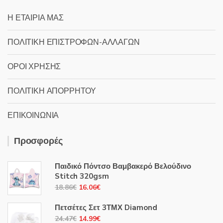
Η ΕΤΑΙΡΙΑ ΜΑΣ
ΠΟΛΙΤΙΚΗ ΕΠΙΣΤΡΟΦΩΝ-ΑΛΛΑΓΩΝ
ΟΡΟΙ ΧΡΗΣΗΣ
ΠΟΛΙΤΙΚΗ ΑΠΟΡΡΗΤΟΥ
ΕΠΙΚΟΙΝΩΝΙΑ
Προσφορές
Παιδικό Πόντσο Βαμβακερό Βελούδινο
Stitch 320gsm
Original
Η
18.86
€
16.06
€
price
τρέχουσα
Πετσέτες Σετ 3ΤΜΧ Diamond
was:
τιμή
Original
Η
24.47
€
14.99
€
18.86€.
είναι: