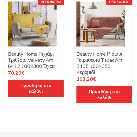
ΠΡΟΣΦΟΡΆ!
ΠΡΟΣΦΟΡΆ!
Beauty Home Ριχτάρι
Beauty Home Ριχτάρι
Τριθέσιο Velvety Art
Τετραθέσιο Tabac Art
8412 180×300 Ώχρα
8405 180×350
Κεραμιδί
Original
Η
70.20
€
Original
Η
103.20
€
price
τρέχουσα
Προσθήκη στο
price
τρέχουσα
was:
τιμή
καλάθι
Προσθήκη στο
was:
τιμή
117.00€.
είναι:
καλάθι
129.00€.
είναι:
70.20€.
103.20€.