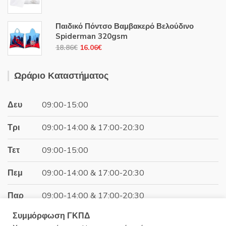
price
τρέχουσα
16.06€.
was:
τιμή
Παιδικό Πόντσο Βαμβακερό Βελούδινο
24.47€.
είναι:
Spiderman 320gsm
14.99€.
Original
Η
18.86
€
16.06
€
price
τρέχουσα
was:
τιμή
Ωράριο Καταστήματος
18.86€.
είναι:
16.06€.
Δευ
09:00-15:00
Τρι
09:00-14:00 & 17:00-20:30
Τετ
09:00-15:00
Πεμ
09:00-14:00 & 17:00-20:30
Παρ
09:00-14:00 & 17:00-20:30
Συμμόρφωση ΓΚΠΔ
Σαβ
09:00-15:00