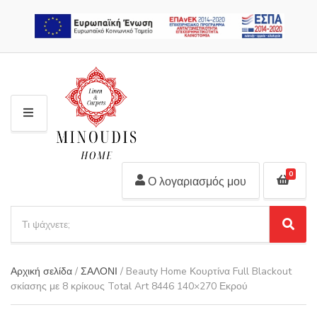
2310 311 448
M
E
N
U
0
Ο λογαριασμός μου
S
e
S
C
a
e
a
r
a
t
Αρχική σελίδα
/
ΣΑΛΟΝΙ
/ Beauty Home Κουρτίνα Full Blackout
r
c
e
σκίασης με 8 κρίκους Total Art 8446 140×270 Εκρού
c
h
g
h
p
o