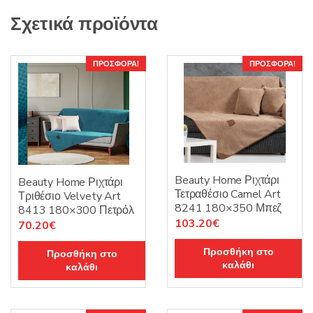
Σχετικά προϊόντα
ΠΡΟΣΦΟΡΆ!
ΠΡΟΣΦΟΡΆ!
Beauty Home Ριχτάρι
Beauty Home Ριχτάρι
Τετραθέσιο Camel Art
Τριθέσιο Velvety Art
8241 180×350 Μπεζ
8413 180×300 Πετρόλ
Original
Η
103.20
€
Original
Η
70.20
€
price
τρέχουσα
price
τρέχουσα
Προσθήκη στο
Προσθήκη στο
was:
τιμή
was:
τιμή
καλάθι
καλάθι
129.00€.
είναι:
117.00€.
είναι:
103.20€.
70.20€.