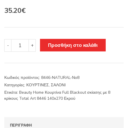
Original
Η
35.20
€
price
τρέχουσα
was:
τιμή
44.00€.
είναι:
Beauty
Προσθήκη στο καλάθι
-
+
Home
35.20€.
Κουρτίνα
Full
Blackout
σκίασης
Κωδικός προϊόντος:
8446-NATURAL-Νο8
με
Κατηγορίες:
ΚΟΥΡΤΙΝΕΣ
,
ΣΑΛΟΝΙ
8
κρίκους
Ετικέτα:
Beauty Home Κουρτίνα Full Blackout σκίασης με 8
Total
κρίκους Total Art 8446 140x270 Εκρού
Art
8446
140x270
Εκρού
ΠΕΡΙΓΡΑΦΉ