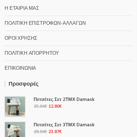
Η ΕΤΑΙΡΙΑ ΜΑΣ
ΠΟΛΙΤΙΚΗ ΕΠΙΣΤΡΟΦΩΝ-ΑΛΛΑΓΩΝ
ΟΡΟΙ ΧΡΗΣΗΣ
ΠΟΛΙΤΙΚΗ ΑΠΟΡΡΗΤΟΥ
ΕΠΙΚΟΙΝΩΝΙΑ
Προσφορές
Πετσέτες Σετ 2ΤΜΧ Damask
Original
Η
15.04
€
12.80
€
price
τρέχουσα
was:
τιμή
Πετσέτες Σετ 3ΤΜΧ Damask
15.04€.
είναι:
Original
Η
28.04
€
23.87
€
12.80€.