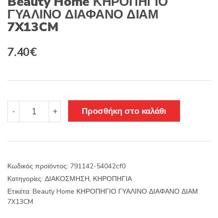
Beauty Home ΚΗΡΟΠΗΓΙΟ
ΓΥΑΛΙΝΟ ΔΙΑΦΑΝΟ ΔΙΑΜ
7X13CM
7.40
€
Beauty
Προσθήκη στο καλάθι
-
+
Home
ΚΗΡΟΠΗΓΙΟ
ΓΥΑΛΙΝΟ
ΔΙΑΦΑΝΟ
ΔΙΑΜ
Κωδικός προϊόντος:
791142-54042cf0
7X13CM
Κατηγορίες:
ΔΙΑΚΟΣΜΗΣΗ
,
ΚΗΡΟΠΗΓΙΑ
ποσότητα
Ετικέτα:
Beauty Home ΚΗΡΟΠΗΓΙΟ ΓΥΑΛΙΝΟ ΔΙΑΦΑΝΟ ΔΙΑΜ
7X13CM