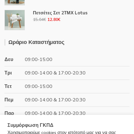
price
τρέχουσα
was:
τιμή
Πετσέτες Σετ 2ΤΜΧ Lotus
28.04€.
είναι:
Original
Η
15.04
€
12.80
€
23.87€.
price
τρέχουσα
was:
τιμή
15.04€.
είναι:
Ωράριο Καταστήματος
12.80€.
Δευ
09:00-15:00
Τρι
09:00-14:00 & 17:00-20:30
Τετ
09:00-15:00
Πεμ
09:00-14:00 & 17:00-20:30
Παρ
09:00-14:00 & 17:00-20:30
Συμμόρφωση ΓΚΠΔ
Σαβ
09:00-15:00
Χρησιμοποιούμε cookies στον ιστότοπό μας για να σας