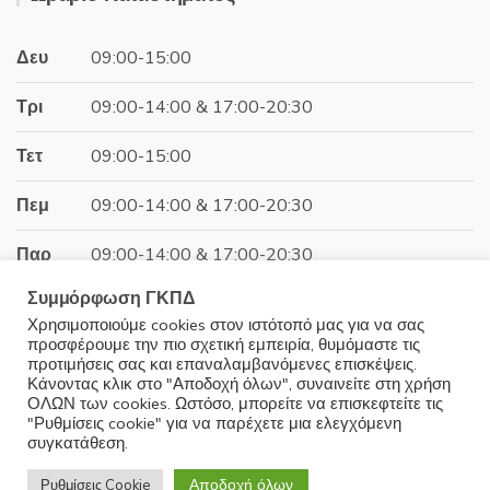
31.00€.
είναι:
27.90€.
Δευ
09:00-15:00
Τρι
09:00-14:00 & 17:00-20:30
Τετ
09:00-15:00
Πεμ
09:00-14:00 & 17:00-20:30
Παρ
09:00-14:00 & 17:00-20:30
Συμμόρφωση ΓΚΠΔ
Σαβ
09:00-15:00
Χρησιμοποιούμε cookies στον ιστότοπό μας για να σας
προσφέρουμε την πιο σχετική εμπειρία, θυμόμαστε τις
Κυρ
Κλειστά
προτιμήσεις σας και επαναλαμβανόμενες επισκέψεις.
Κάνοντας κλικ στο "Αποδοχή όλων", συναινείτε στη χρήση
ΟΛΩΝ των cookies. Ωστόσο, μπορείτε να επισκεφτείτε τις
"Ρυθμίσεις cookie" για να παρέχετε μια ελεγχόμενη
συγκατάθεση.
© 2025 Minoudis Home. All Rights Reserved
Αποδοχή όλων
Ρυθμίσεις Cookie