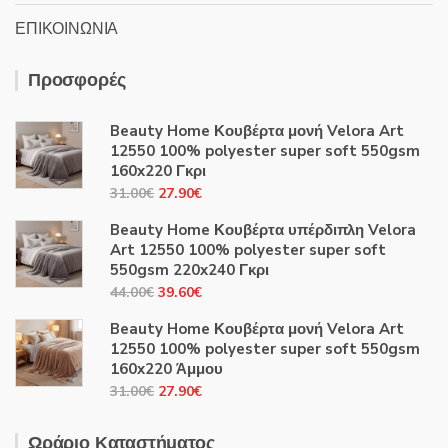
ΕΠΙΚΟΙΝΩΝΙΑ
Προσφορές
Beauty Home Κουβέρτα μονή Velora Art
12550 100% polyester super soft 550gsm
160x220 Γκρι
Original
Η
31.00
€
27.90
€
price
τρέχουσα
Beauty Home Κουβέρτα υπέρδιπλη Velora
was:
τιμή
Art 12550 100% polyester super soft
31.00€.
είναι:
550gsm 220x240 Γκρι
27.90€.
Original
Η
44.00
€
39.60
€
price
τρέχουσα
Beauty Home Κουβέρτα μονή Velora Art
was:
τιμή
12550 100% polyester super soft 550gsm
44.00€.
είναι:
160x220 Άμμου
39.60€.
Original
Η
31.00
€
27.90
€
price
τρέχουσα
was:
τιμή
Ωράριο Καταστήματος