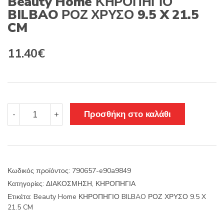
Beauty Home ΚΗΡΟΠΗΓΙΟ
BILBAO ΡΟΖ ΧΡΥΣΟ 9.5 X 21.5
CM
11.40
€
Beauty
Προσθήκη στο καλάθι
-
+
Home
ΚΗΡΟΠΗΓΙΟ
BILBAO
ΡΟΖ
ΧΡΥΣΟ
Κωδικός προϊόντος:
790657-e90a9849
9.5
Κατηγορίες:
ΔΙΑΚΟΣΜΗΣΗ
,
ΚΗΡΟΠΗΓΙΑ
X
21.5
Ετικέτα:
Beauty Home ΚΗΡΟΠΗΓΙΟ BILBAO ΡΟΖ ΧΡΥΣΟ 9.5 X
CM
21.5 CM
ποσότητα