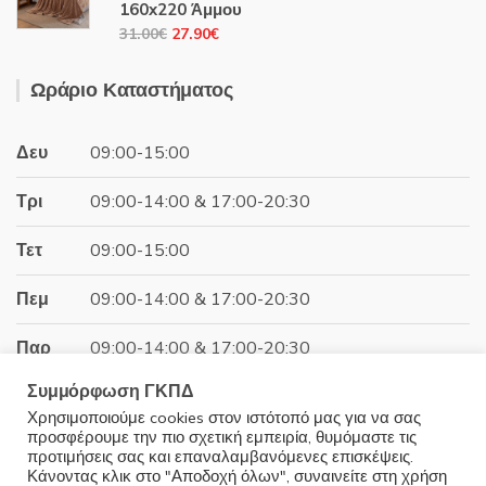
44.00€.
είναι:
160x220 Άμμου
39.60€.
Original
Η
31.00
€
27.90
€
price
τρέχουσα
was:
τιμή
Ωράριο Καταστήματος
31.00€.
είναι:
27.90€.
Δευ
09:00-15:00
Τρι
09:00-14:00 & 17:00-20:30
Τετ
09:00-15:00
Πεμ
09:00-14:00 & 17:00-20:30
Παρ
09:00-14:00 & 17:00-20:30
Συμμόρφωση ΓΚΠΔ
Σαβ
09:00-15:00
Χρησιμοποιούμε cookies στον ιστότοπό μας για να σας
προσφέρουμε την πιο σχετική εμπειρία, θυμόμαστε τις
Κυρ
Κλειστά
προτιμήσεις σας και επαναλαμβανόμενες επισκέψεις.
Κάνοντας κλικ στο "Αποδοχή όλων", συναινείτε στη χρήση