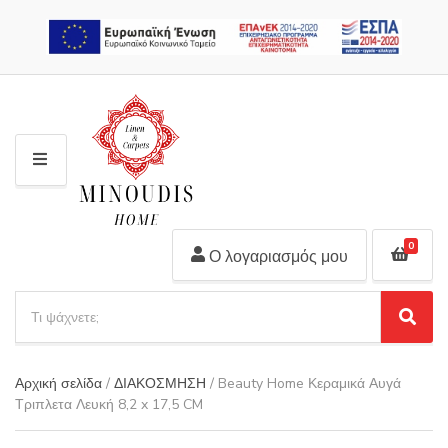
2310 311 448
M
E
N
U
0
Ο λογαριασμός μου
S
e
S
C
a
e
a
r
a
t
Αρχική σελίδα
/
ΔΙΑΚΟΣΜΗΣΗ
/ Beauty Home Κεραμικά Αυγά
r
c
e
Τριπλετα Λευκή 8,2 x 17,5 CM
c
h
g
h
p
o