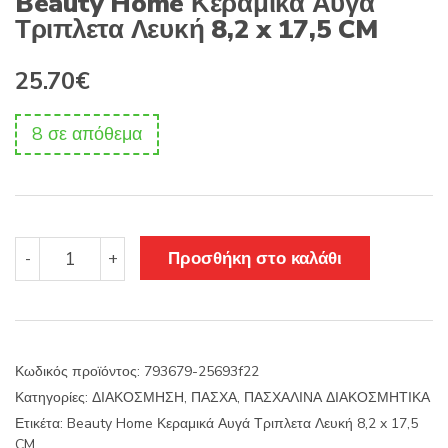
Beauty Home Κεραμικά Αυγά
Τριπλετα Λευκή 8,2 x 17,5 CM
25.70
€
8 σε απόθεμα
Beauty
Προσθήκη στο καλάθι
-
+
Home
Κεραμικά
Αυγά
Τριπλετα
Λευκή
Κωδικός προϊόντος:
793679-25693f22
8,2
Κατηγορίες:
ΔΙΑΚΟΣΜΗΣΗ
,
ΠΑΣΧΑ
,
ΠΑΣΧΑΛΙΝΑ ΔΙΑΚΟΣΜΗΤΙΚΑ
x
17,5
Ετικέτα:
Beauty Home Κεραμικά Αυγά Τριπλετα Λευκή 8,2 x 17,5
CM
CM