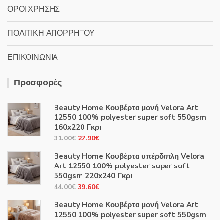
ΟΡΟΙ ΧΡΗΣΗΣ
ΠΟΛΙΤΙΚΗ ΑΠΟΡΡΗΤΟΥ
ΕΠΙΚΟΙΝΩΝΙΑ
Προσφορές
Beauty Home Κουβέρτα μονή Velora Art
12550 100% polyester super soft 550gsm
160x220 Γκρι
Original
Η
31.00
€
27.90
€
price
τρέχουσα
Beauty Home Κουβέρτα υπέρδιπλη Velora
was:
τιμή
Art 12550 100% polyester super soft
31.00€.
είναι:
550gsm 220x240 Γκρι
27.90€.
Original
Η
44.00
€
39.60
€
price
τρέχουσα
Beauty Home Κουβέρτα μονή Velora Art
was:
τιμή
12550 100% polyester super soft 550gsm