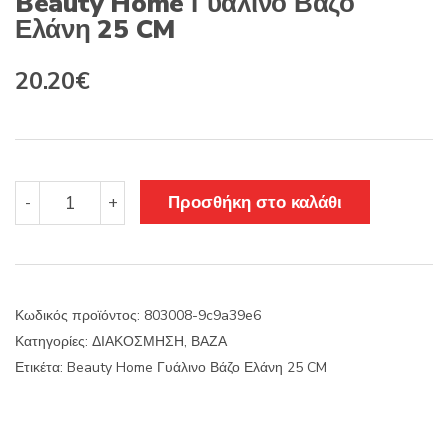
Beauty Home Γυάλινο Βάζο
Ελάνη 25 CM
20.20
€
Beauty
Προσθήκη στο καλάθι
-
+
Home
Γυάλινο
Βάζο
Ελάνη
25
Κωδικός προϊόντος:
803008-9c9a39e6
CM
Κατηγορίες:
ΔΙΑΚΟΣΜΗΣΗ
,
ΒΑΖΑ
ποσότητα
Ετικέτα:
Beauty Home Γυάλινο Βάζο Ελάνη 25 CM