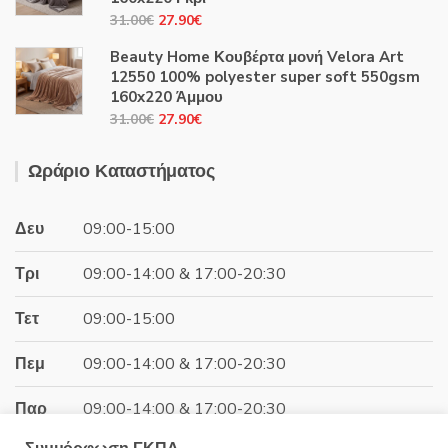
39.60€.
Original
Η
31.00
€
27.90
€
price
τρέχουσα
Beauty Home Κουβέρτα μονή Velora Art
was:
τιμή
12550 100% polyester super soft 550gsm
31.00€.
είναι:
160x220 Άμμου
27.90€.
Original
Η
31.00
€
27.90
€
price
τρέχουσα
was:
τιμή
Ωράριο Καταστήματος
31.00€.
είναι:
27.90€.
Δευ
09:00-15:00
Τρι
09:00-14:00 & 17:00-20:30
Τετ
09:00-15:00
Πεμ
09:00-14:00 & 17:00-20:30
Παρ
09:00-14:00 & 17:00-20:30