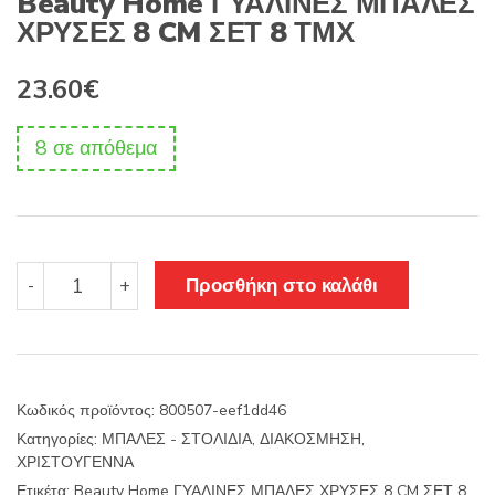
Beauty Home ΓΥΑΛΙΝΕΣ ΜΠΑΛΕΣ
ΧΡΥΣΕΣ 8 CM ΣΕΤ 8 ΤΜΧ
23.60
€
8 σε απόθεμα
Beauty
Προσθήκη στο καλάθι
-
+
Home
ΓΥΑΛΙΝΕΣ
ΜΠΑΛΕΣ
ΧΡΥΣΕΣ
8
Κωδικός προϊόντος:
800507-eef1dd46
CM
Κατηγορίες:
ΜΠΑΛΕΣ - ΣΤΟΛΙΔΙΑ
,
ΔΙΑΚΟΣΜΗΣΗ
,
ΣΕΤ
ΧΡΙΣΤΟΥΓΕΝΝΑ
8
ΤΜΧ
Ετικέτα:
Beauty Home ΓΥΑΛΙΝΕΣ ΜΠΑΛΕΣ ΧΡΥΣΕΣ 8 CM ΣΕΤ 8