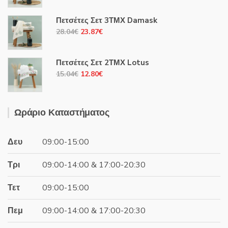
price
τρέχουσα
was:
τιμή
Πετσέτες Σετ 3ΤΜΧ Damask
15.04€.
είναι:
Original
Η
28.04
€
23.87
€
12.80€.
price
τρέχουσα
was:
τιμή
Πετσέτες Σετ 2ΤΜΧ Lotus
28.04€.
είναι:
Original
Η
15.04
€
12.80
€
23.87€.
price
τρέχουσα
was:
τιμή
15.04€.
είναι:
Ωράριο Καταστήματος
12.80€.
Δευ
09:00-15:00
Τρι
09:00-14:00 & 17:00-20:30
Τετ
09:00-15:00
Πεμ
09:00-14:00 & 17:00-20:30