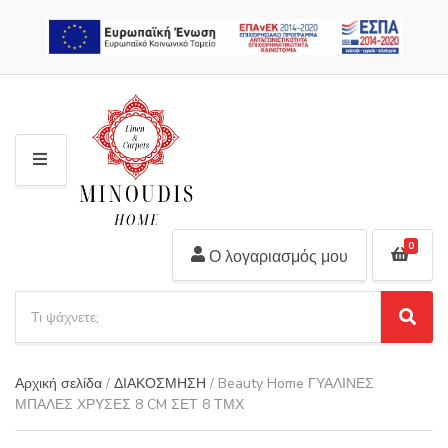
2310 311 448
M
E
N
U
0
Ο λογαριασμός μου
S
e
S
C
a
e
a
r
a
t
Αρχική σελίδα
/
ΔΙΑΚΟΣΜΗΣΗ
/ Beauty Home ΓΥΑΛΙΝΕΣ
r
c
e
ΜΠΑΛΕΣ ΧΡΥΣΕΣ 8 CM ΣΕΤ 8 ΤΜΧ
c
h
g
h
p
o