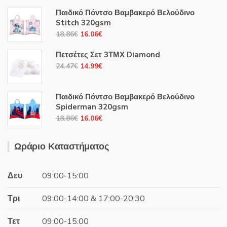
Παιδικό Πόντσο Βαμβακερό Βελούδινο
Stitch 320gsm
Original
Η
18.86
€
16.06
€
price
τρέχουσα
Πετσέτες Σετ 3ΤΜΧ Diamond
was:
τιμή
Original
Η
24.47
€
14.99
€
18.86€.
είναι:
price
τρέχουσα
16.06€.
was:
τιμή
Παιδικό Πόντσο Βαμβακερό Βελούδινο
24.47€.
είναι:
Spiderman 320gsm
14.99€.
Original
Η
18.86
€
16.06
€
price
τρέχουσα
was:
τιμή
Ωράριο Καταστήματος
18.86€.
είναι:
16.06€.
Δευ
09:00-15:00
Τρι
09:00-14:00 & 17:00-20:30
Τετ
09:00-15:00