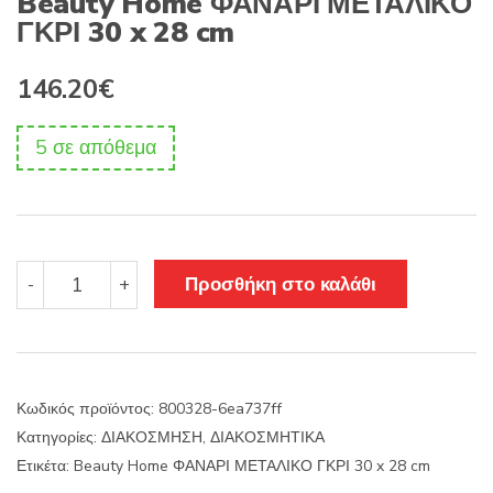
Beauty Home ΦΑΝΑΡΙ ΜΕΤΑΛΙΚΟ
ΓΚΡΙ 30 x 28 cm
146.20
€
5 σε απόθεμα
Beauty
Προσθήκη στο καλάθι
-
+
Home
ΦΑΝΑΡΙ
ΜΕΤΑΛΙΚΟ
ΓΚΡΙ
30
Κωδικός προϊόντος:
800328-6ea737ff
x
Κατηγορίες:
ΔΙΑΚΟΣΜΗΣΗ
,
ΔΙΑΚΟΣΜΗΤΙΚΑ
28
cm
Ετικέτα:
Beauty Home ΦΑΝΑΡΙ ΜΕΤΑΛΙΚΟ ΓΚΡΙ 30 x 28 cm
ποσότητα