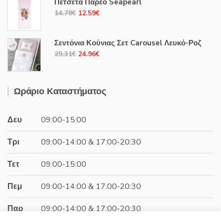
Πετσέτα Παρεό Seapearl
10.20€.
είναι:
Original
Η
14.78
€
12.59
€
8.68€.
price
τρέχουσα
was:
τιμή
Σεντόνια Κούνιας Σετ Carousel Λευκό-Ροζ
14.78€.
είναι:
Original
Η
29.31
€
24.96
€
12.59€.
price
τρέχουσα
was:
τιμή
29.31€.
είναι:
Ωράριο Καταστήματος
24.96€.
Δευ
09:00-15:00
Τρι
09:00-14:00 & 17:00-20:30
Τετ
09:00-15:00
Πεμ
09:00-14:00 & 17:00-20:30
Παρ
09:00-14:00 & 17:00-20:30