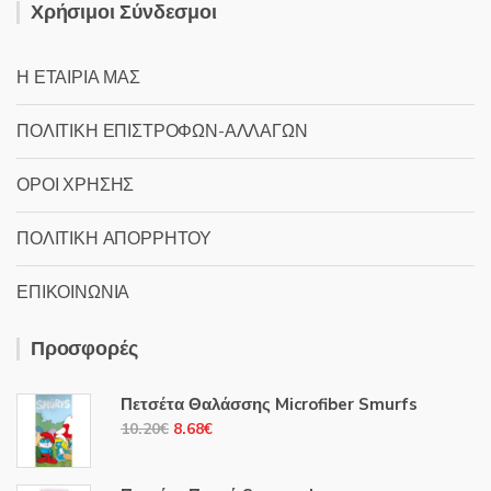
Χρήσιμοι Σύνδεσμοι
Η ΕΤΑΙΡΙΑ ΜΑΣ
ΠΟΛΙΤΙΚΗ ΕΠΙΣΤΡΟΦΩΝ-ΑΛΛΑΓΩΝ
ΟΡΟΙ ΧΡΗΣΗΣ
ΠΟΛΙΤΙΚΗ ΑΠΟΡΡΗΤΟΥ
ΕΠΙΚΟΙΝΩΝΙΑ
Προσφορές
Πετσέτα Θαλάσσης Microfiber Smurfs
Original
Η
10.20
€
8.68
€
price
τρέχουσα
was:
τιμή