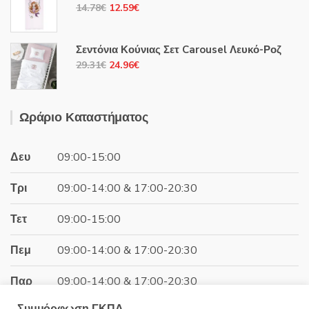
Original
Η
14.78
€
12.59
€
8.68€.
price
τρέχουσα
was:
τιμή
Σεντόνια Κούνιας Σετ Carousel Λευκό-Ροζ
14.78€.
είναι:
Original
Η
29.31
€
24.96
€
12.59€.
price
τρέχουσα
was:
τιμή
29.31€.
είναι:
Ωράριο Καταστήματος
24.96€.
Δευ
09:00-15:00
Τρι
09:00-14:00 & 17:00-20:30
Τετ
09:00-15:00
Πεμ
09:00-14:00 & 17:00-20:30
Παρ
09:00-14:00 & 17:00-20:30