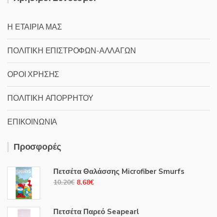
Η ΕΤΑΙΡΙΑ ΜΑΣ
ΠΟΛΙΤΙΚΗ ΕΠΙΣΤΡΟΦΩΝ-ΑΛΛΑΓΩΝ
ΟΡΟΙ ΧΡΗΣΗΣ
ΠΟΛΙΤΙΚΗ ΑΠΟΡΡΗΤΟΥ
ΕΠΙΚΟΙΝΩΝΙΑ
Προσφορές
Πετσέτα Θαλάσσης Microfiber Smurfs
Original
Η
10.20
€
8.68
€
price
τρέχουσα
was:
τιμή
Πετσέτα Παρεό Seapearl
10.20€.
είναι: