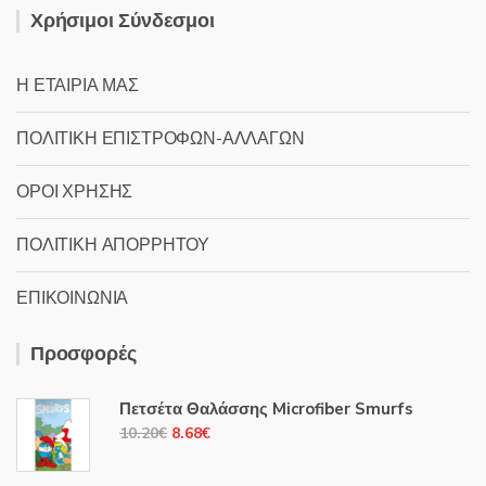
Χρήσιμοι Σύνδεσμοι
Η ΕΤΑΙΡΙΑ ΜΑΣ
ΠΟΛΙΤΙΚΗ ΕΠΙΣΤΡΟΦΩΝ-ΑΛΛΑΓΩΝ
ΟΡΟΙ ΧΡΗΣΗΣ
ΠΟΛΙΤΙΚΗ ΑΠΟΡΡΗΤΟΥ
ΕΠΙΚΟΙΝΩΝΙΑ
Προσφορές
Πετσέτα Θαλάσσης Microfiber Smurfs
Original
Η
10.20
€
8.68
€
price
τρέχουσα
was:
τιμή