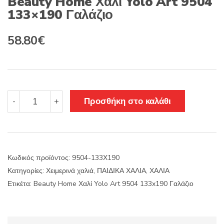
Beauty Home Χαλί Yolo Art 9504
133×190 Γαλάζιο
Original
Η
58.80
€
price
τρέχουσα
was:
τιμή
84.00€.
είναι:
Beauty
Προσθήκη στο καλάθι
-
+
Home
58.80€.
Χαλί
Yolo
Art
9504
Κωδικός προϊόντος:
9504-133Χ190
133x190
Κατηγορίες:
Χειμερινά χαλιά
,
ΠΑΙΔΙΚΑ ΧΑΛΙΑ
,
ΧΑΛΙΑ
Γαλάζιο
ποσότητα
Ετικέτα:
Beauty Home Χαλί Yolo Art 9504 133x190 Γαλάζιο