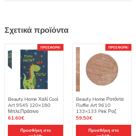
Σχετικά προϊόντα
ΠΡΟΣΦΟΡΆ!
ΠΡΟΣΦΟΡΆ!
Beauty Home Χαλί Cool
Beauty Home Ροτόντα
Art 9545 120×180
Fluffie Art 9610
Μπλε,Πράσινο
133×133 Pink Ροζ
Original
Η
Original
Η
61.60
€
59.50
€
price
τρέχουσα
price
τρέχουσα
Προσθήκη στο
Προσθήκη στο
was:
τιμή
was:
τιμή