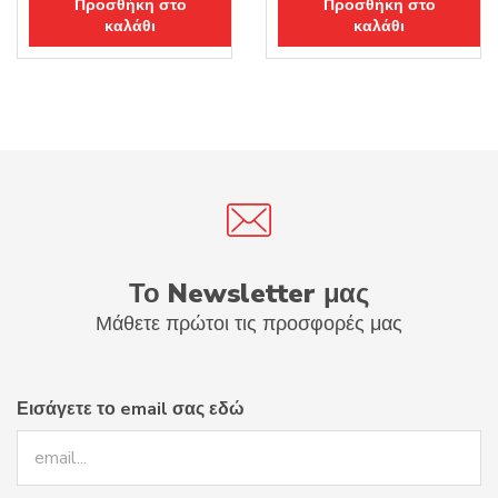
Προσθήκη στο
Προσθήκη στο
was:
τιμή
was:
τιμή
καλάθι
καλάθι
31.00€.
είναι:
37.00€.
είναι:
24.80€.
29.60€.
Το Newsletter μας
Μάθετε πρώτοι τις προσφορές μας
Εισάγετε το email σας εδώ