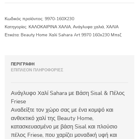
Sahara
Art
9970
Κωδικός προϊόντος:
9970-160Χ230
160x230
Κατηγορίες:
ΚΑΛΟΚΑΙΡΙΝΑ ΧΑΛΙΑ
,
Ανάγλυφα χαλιά
,
ΧΑΛΙΑ
Μπεζ
ποσότητα
Ετικέτα:
Beauty Home Χαλί Sahara Art 9970 160x230 Μπεζ
ΠΕΡΙΓΡΑΦΉ
ΕΠΙΠΛΈΟΝ ΠΛΗΡΟΦΟΡΊΕΣ
Ανάγλυφο Χαλί Sahara με Βάση Sisal & Πέλος
Friese
Αναδείξτε τον χώρο σας με ένα κομψό και
ανθεκτικό χαλί της Beauty Home,
κατασκευασμένο με βάση Sisal και πλούσιο
πέλος Friese, που χαρίζει μοναδική υφή και