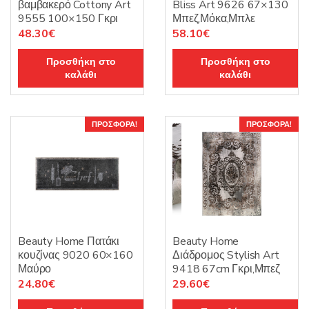
βαμβακερό Cottony Art
Bliss Art 9626 67×130
9555 100×150 Γκρι
Μπεζ,Μόκα,Μπλε
Original
Η
Original
Η
48.30
€
58.10
€
price
τρέχουσα
price
τρέχουσα
Προσθήκη στο
Προσθήκη στο
was:
τιμή
was:
τιμή
καλάθι
καλάθι
69.00€.
είναι:
83.00€.
είναι:
48.30€.
58.10€.
ΠΡΟΣΦΟΡΆ!
ΠΡΟΣΦΟΡΆ!
Beauty Home Πατάκι
Beauty Home
κουζίνας 9020 60×160
Διάδρομος Stylish Art
Μαύρο
9418 67cm Γκρι,Μπεζ
Original
Η
Original
Η
24.80
€
29.60
€
price
τρέχουσα
price
τρέχουσα