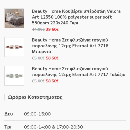
Beauty Home Κουβέρτα υπέρδιπλη Velora
Art 12550 100% polyester super soft
550gsm 220x240 Γκρι
Original
Η
44.00
€
39.60
€
price
τρέχουσα
Beauty Home Σετ φλυτζάνια τσαγιού
was:
τιμή
πορσελάνης 12τμχ Eternal Art 7716
44.00€.
είναι:
Μπορντό
39.60€.
Original
Η
65.00
€
58.50
€
price
τρέχουσα
Beauty Home Σετ φλυτζάνια τσαγιού
was:
τιμή
πορσελάνης 12τμχ Eternal Art 7717 Γαλάζιο
65.00€.
είναι:
Original
Η
65.00
€
58.50
€
58.50€.
price
τρέχουσα
was:
τιμή
Ωράριο Καταστήματος
65.00€.
είναι:
58.50€.
Δευ
09:00-15:00
Τρι
09:00-14:00 & 17:00-20:30