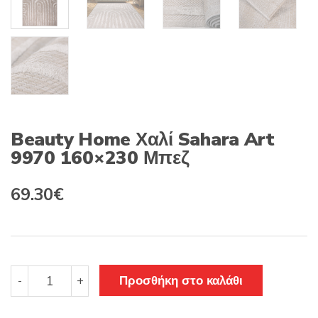
Beauty Home Χαλί Sahara Art
9970 160×230 Μπεζ
Original
Η
69.30
€
price
τρέχουσα
was:
τιμή
99.00€.
είναι:
Beauty
Προσθήκη στο καλάθι
-
+
Home
69.30€.
Χαλί