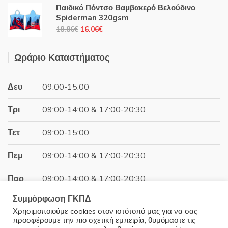
was:
τιμή
Παιδικό Πόντσο Βαμβακερό Βελούδινο
24.47€.
είναι:
Spiderman 320gsm
14.99€.
Original
Η
18.86
€
16.06
€
price
τρέχουσα
was:
τιμή
Ωράριο Καταστήματος
18.86€.
είναι:
16.06€.
Δευ
09:00-15:00
Τρι
09:00-14:00 & 17:00-20:30
Τετ
09:00-15:00
Πεμ
09:00-14:00 & 17:00-20:30
Παρ
09:00-14:00 & 17:00-20:30
Συμμόρφωση ΓΚΠΔ
Σαβ
09:00-15:00
Χρησιμοποιούμε cookies στον ιστότοπό μας για να σας
προσφέρουμε την πιο σχετική εμπειρία, θυμόμαστε τις
Κυρ
Κλειστά