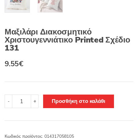
Μαξιλάρι Διακοσμητικό
Χριστουγεννιάτικο Printed Σχέδιο
131
Original
Η
9.55
€
price
τρέχουσα
was:
τιμή
11.22€.
είναι:
Μαξιλάρι
Προσθήκη στο καλάθι
-
+
Διακοσμητικό
9.55€.
Χριστουγεννιάτικο
Printed
Σχέδιο
131
Κωδικός προϊόντος:
014317058105