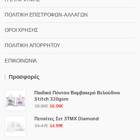
ΠΟΛΙΤΙΚΗ ΕΠΙΣΤΡΟΦΩΝ-ΑΛΛΑΓΩΝ
ΟΡΟΙ ΧΡΗΣΗΣ
ΠΟΛΙΤΙΚΗ ΑΠΟΡΡΗΤΟΥ
ΕΠΙΚΟΙΝΩΝΙΑ
Προσφορές
Παιδικό Πόντσο Βαμβακερό Βελούδινο
Stitch 320gsm
Original
Η
18.86
€
16.06
€
price
τρέχουσα
Πετσέτες Σετ 3ΤΜΧ Diamond
was:
τιμή
Original
Η
24.47
€
14.99
€
18.86€.
είναι:
price
τρέχουσα
16.06€.