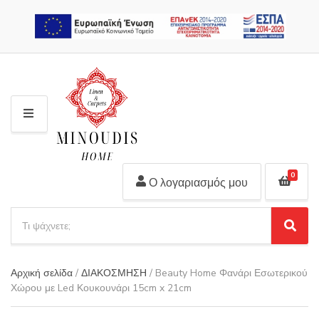
2310 311 448
M
E
N
U
0
Ο λογαριασμός μου
S
e
S
C
a
e
a
r
a
t
Αρχική σελίδα
/
ΔΙΑΚΟΣΜΗΣΗ
/ Beauty Home Φανάρι Εσωτερικού
r
c
e
Χώρου με Led Κουκουνάρι 15cm x 21cm
c
h
g
h
p
o