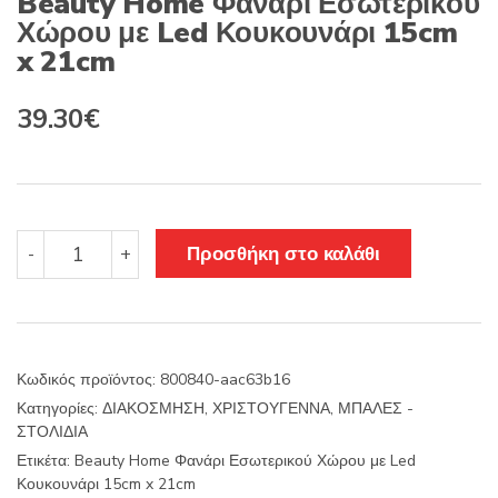
Beauty Home Φανάρι Εσωτερικού
Χώρου με Led Κουκουνάρι 15cm
x 21cm
39.30
€
Beauty
Προσθήκη στο καλάθι
-
+
Home
Φανάρι
Εσωτερικού
Χώρου
με
Κωδικός προϊόντος:
800840-aac63b16
Led
Κατηγορίες:
ΔΙΑΚΟΣΜΗΣΗ
,
ΧΡΙΣΤΟΥΓΕΝΝΑ
,
ΜΠΑΛΕΣ -
Κουκουνάρι
ΣΤΟΛΙΔΙΑ
15cm
x
Ετικέτα:
Beauty Home Φανάρι Εσωτερικού Χώρου με Led
21cm
Κουκουνάρι 15cm x 21cm