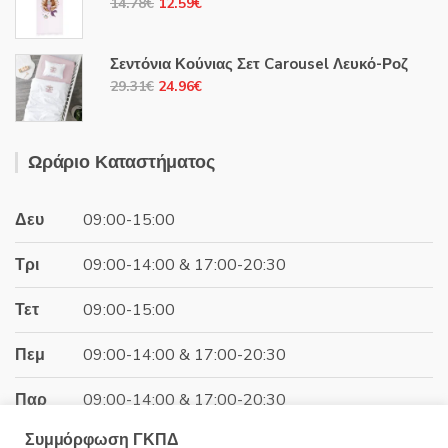
Original
Η
14.78
€
12.59
€
8.68€.
price
τρέχουσα
was:
τιμή
Σεντόνια Κούνιας Σετ Carousel Λευκό-Ροζ
14.78€.
είναι:
Original
Η
29.31
€
24.96
€
12.59€.
price
τρέχουσα
was:
τιμή
29.31€.
είναι:
Ωράριο Καταστήματος
24.96€.
Δευ
09:00-15:00
Τρι
09:00-14:00 & 17:00-20:30
Τετ
09:00-15:00
Πεμ
09:00-14:00 & 17:00-20:30
Παρ
09:00-14:00 & 17:00-20:30
Συμμόρφωση ΓΚΠΔ
Σαβ
09:00-15:00