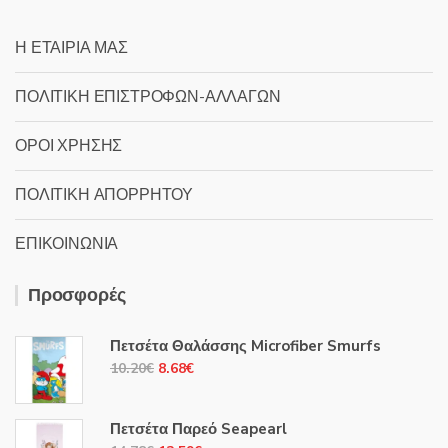
Η ΕΤΑΙΡΙΑ ΜΑΣ
ΠΟΛΙΤΙΚΗ ΕΠΙΣΤΡΟΦΩΝ-ΑΛΛΑΓΩΝ
ΟΡΟΙ ΧΡΗΣΗΣ
ΠΟΛΙΤΙΚΗ ΑΠΟΡΡΗΤΟΥ
ΕΠΙΚΟΙΝΩΝΙΑ
Προσφορές
Πετσέτα Θαλάσσης Microfiber Smurfs
Original
Η
10.20
€
8.68
€
price
τρέχουσα
was:
τιμή
Πετσέτα Παρεό Seapearl
10.20€.
είναι: